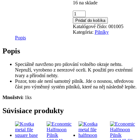
16 na sklade
množstvo
Kovový
Pridať do košíka
Pilník
Katalógové číslo:
001005
Classic
Kategória:
Pilníky
Popis
Popis
Speciálně navrženo pro pilování volného okraje nehtu.
Nepruží, vyrobeno z nerezové oceli. K použití pro extrémní
tvary a přírodní nehty.
Pozor, toto ale není samotný pilník. Jde o nosnou, středovou
část pro výměnný systém pilníků, které na něj následně lepíte.
Množství:
1ks
Súvisiace produkty