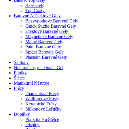
Base A Top Gely
Base Gely
Top Coaty
Barevné A Efektové Gely
Bezvýpotkové Barevné Gely
Quick Studio Barevné Gely
Efektové Barevné Gely
Magnetické Barevné Gely
Matné Barevné Gely
Paint Barevné Gely
Spider Barevné Gely
Plastelin Barevné Gely
Šablony
Nehtové Tipy – Dual a Gel
Pilníky
Štětce
Manikúrní Nástroje
Frézy
Diamantové Frézy
Wolframové Frézy
Keramické Frézy
Silikonové Leštičky
Doplňky
Pouzdra Na Štětce
Displeje