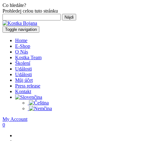
Co hledáte?
Prohledej celou tuto stránku
Hľadať:
Toggle navigation
Home
E-Shop
O Nás
Kostka Team
Školení
Události
Události
Můj účet
Press release
Kontakt
My Account
0