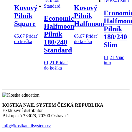
Kovový
Kovový
Economi
Pilník
Pilník
Economic
Halfmoo
Square
Halfmoon
Halfmoon
Pilník
Pilník
180/240
€
5,67
Pridať
€
5,67
Pridať
180/240
do košíka
do košíka
Slim
Standard
€
1,21
Viac
€
1,21
Pridať
info
do košíka
KOSTKA NAIL SYSTEM ČESKÁ REPUBLIKA
Exkluzivní distributor
Biskupská 3330/8, 70200 Ostrava 1
info@kostkanailsystem.cz