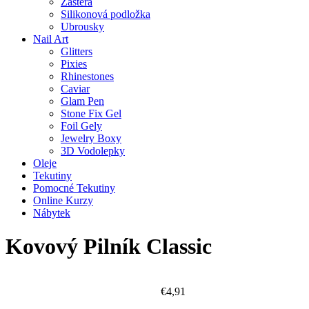
Zástěra
Silikonová podložka
Ubrousky
Nail Art
Glitters
Pixies
Rhinestones
Caviar
Glam Pen
Stone Fix Gel
Foil Gely
Jewelry Boxy
3D Vodolepky
Oleje
Tekutiny
Pomocné Tekutiny
Online Kurzy
Nábytek
Kovový Pilník Classic
€
4,91