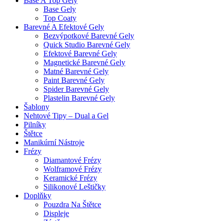
Base A Top Gely
Base Gely
Top Coaty
Barevné A Efektové Gely
Bezvýpotkové Barevné Gely
Quick Studio Barevné Gely
Efektové Barevné Gely
Magnetické Barevné Gely
Matné Barevné Gely
Paint Barevné Gely
Spider Barevné Gely
Plastelin Barevné Gely
Šablony
Nehtové Tipy – Dual a Gel
Pilníky
Štětce
Manikúrní Nástroje
Frézy
Diamantové Frézy
Wolframové Frézy
Keramické Frézy
Silikonové Leštičky
Doplňky
Pouzdra Na Štětce
Displeje