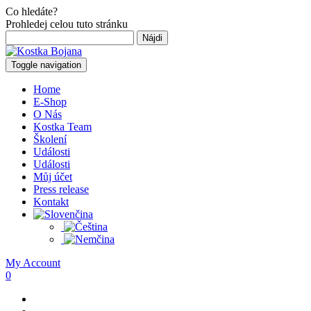
Co hledáte?
Prohledej celou tuto stránku
Hľadať:
Toggle navigation
Home
E-Shop
O Nás
Kostka Team
Školení
Události
Události
Můj účet
Press release
Kontakt
My Account
0