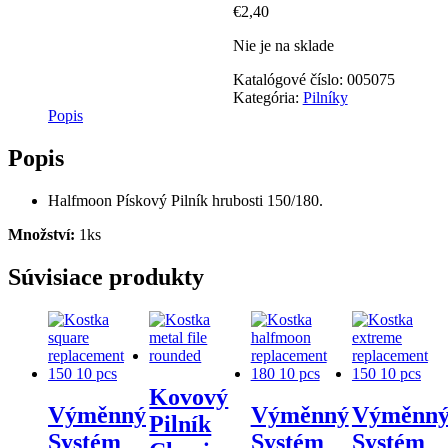
€
2,40
Nie je na sklade
Katalógové číslo:
005075
Kategória:
Pilníky
Popis
Popis
Halfmoon Pískový Pilník hrubosti 150/180.
Množství:
1ks
Súvisiace produkty
Kovový
Výměnný
Výměnný
Výměnn
Pilník
Systém
Systém
Systém