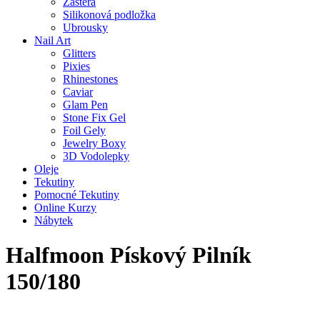
Zástěra
Silikonová podložka
Ubrousky
Nail Art
Glitters
Pixies
Rhinestones
Caviar
Glam Pen
Stone Fix Gel
Foil Gely
Jewelry Boxy
3D Vodolepky
Oleje
Tekutiny
Pomocné Tekutiny
Online Kurzy
Nábytek
Halfmoon Pískový Pilník
150/180