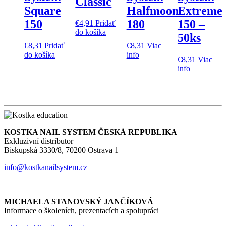
Classic
Square
Halfmoon
Extreme
150
180
150 –
€
4,91
Pridať
do košíka
50ks
€
8,31
Pridať
€
8,31
Viac
do košíka
info
€
8,31
Viac
info
KOSTKA NAIL SYSTEM ČESKÁ REPUBLIKA
Exkluzivní distributor
Biskupská 3330/8, 70200 Ostrava 1
info@kostkanailsystem.cz
MICHAELA STANOVSKÝ JANČÍKOVÁ
Informace o školeních, prezentacích a spolupráci