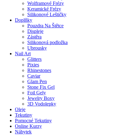
Wolframové Frézy
Keramické Frézy
Silikonové Leštičky
Doplňky
Pouzdra Na Štětce
Displeje
Zástěra
Silikonová podložka
Ubrousky
Nail Art
Glitters
Pixies
Rhinestones
Caviar
Glam Pen
Stone Fix Gel
Foil Gely
Jewelry Boxy
3D Vodolepky
Oleje
Tekutiny
Pomocné Tekutiny
Online Kurzy
Nábytek