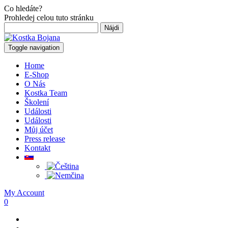
Co hledáte?
Prohledej celou tuto stránku
Hľadať:
Toggle navigation
Home
E-Shop
O Nás
Kostka Team
Školení
Události
Události
Můj účet
Press release
Kontakt
My Account
0