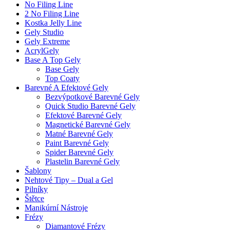
No Filing Line
2 No Filing Line
Kostka Jelly Line
Gely Studio
Gely Extreme
AcrylGely
Base A Top Gely
Base Gely
Top Coaty
Barevné A Efektové Gely
Bezvýpotkové Barevné Gely
Quick Studio Barevné Gely
Efektové Barevné Gely
Magnetické Barevné Gely
Matné Barevné Gely
Paint Barevné Gely
Spider Barevné Gely
Plastelin Barevné Gely
Šablony
Nehtové Tipy – Dual a Gel
Pilníky
Štětce
Manikúrní Nástroje
Frézy
Diamantové Frézy