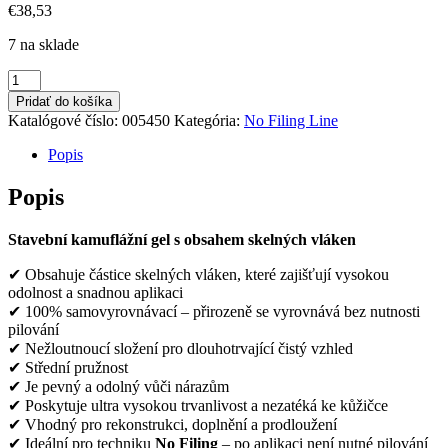
€
38,53
7 na sklade
množstvo
No
Pridať do košíka
Filing
Katalógové číslo:
005450
Kategória:
No Filing Line
Cover
6
Popis
-
40ml
Popis
Stavební kamuflážní gel s obsahem skelných vláken
✔ Obsahuje částice skelných vláken, které zajišťují vysokou
odolnost a snadnou aplikaci
✔ 100% samovyrovnávací – přirozeně se vyrovnává bez nutnosti
pilování
✔ Nežloutnoucí složení pro dlouhotrvající čistý vzhled
✔ Střední pružnost
✔ Je pevný a odolný vůči nárazům
✔ Poskytuje ultra vysokou trvanlivost a nezatéká ke kůžičce
✔ Vhodný pro rekonstrukci, doplnění a prodloužení
✔ Ideální pro techniku
No Filing
– po aplikaci není nutné pilování