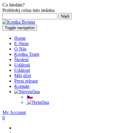
Co hledáte?
Prohledej celou tuto stránku
Hľadať:
Toggle navigation
Home
E-Shop
O Nás
Kostka Team
Školení
Události
Události
Můj účet
Press release
Kontakt
My Account
0