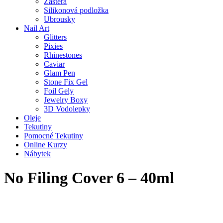
Zástěra
Silikonová podložka
Ubrousky
Nail Art
Glitters
Pixies
Rhinestones
Caviar
Glam Pen
Stone Fix Gel
Foil Gely
Jewelry Boxy
3D Vodolepky
Oleje
Tekutiny
Pomocné Tekutiny
Online Kurzy
Nábytek
No Filing Cover 6 – 40ml