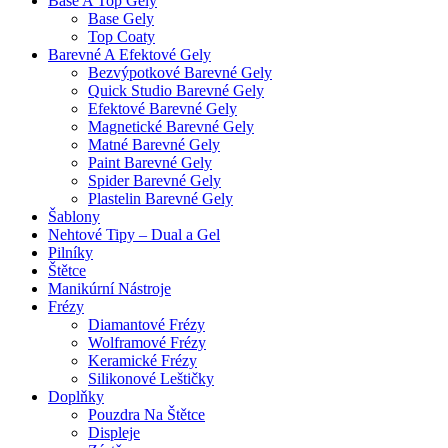
Base A Top Gely
Base Gely
Top Coaty
Barevné A Efektové Gely
Bezvýpotkové Barevné Gely
Quick Studio Barevné Gely
Efektové Barevné Gely
Magnetické Barevné Gely
Matné Barevné Gely
Paint Barevné Gely
Spider Barevné Gely
Plastelin Barevné Gely
Šablony
Nehtové Tipy – Dual a Gel
Pilníky
Štětce
Manikúrní Nástroje
Frézy
Diamantové Frézy
Wolframové Frézy
Keramické Frézy
Silikonové Leštičky
Doplňky
Pouzdra Na Štětce
Displeje