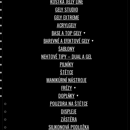
KOSTKA JELLY LINE
GELY STUDIO
GELY EXTREME
ACRYLGELY
BASE A TOP GELY
BAREVNÉ A EFEKTOVÉ GELY
ŠABLONY
NEHTOVÉ TIPY – DUAL A GEL
PILNÍKY
ŠTĚTCE
MANIKÚRNÍ NÁSTROJE
FRÉZY
DOPLŇKY
POUZDRA NA ŠTĚTCE
DISPLEJE
ZÁSTĚRA
SILIKONOVÁ PODLOŽKA