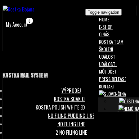
Toggle navigation
HOME
0
My Account
E-SHOP
O NÁS
KOSTKA TEAM
ŠKOLENÍ
UDÁLOSTI
UDÁLOSTI
MŮJ ÚČET
KOSTKA NAIL SYSTEM
PRESS RELEASE
KONTAKT
VÝPRODEJ
KOSTKA SOAK OFF
KOSTKA POLISH WHITE EDITION 15ML
NO FILING PUDDING LINE
NO FILING LINE
2 NO FILING LINE