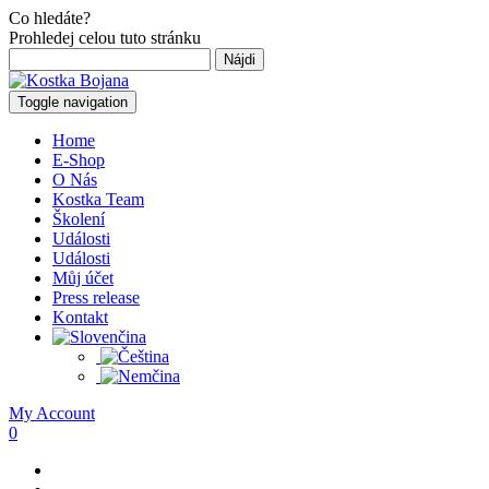
Co hledáte?
Prohledej celou tuto stránku
Hľadať:
Toggle navigation
Home
E-Shop
O Nás
Kostka Team
Školení
Události
Události
Můj účet
Press release
Kontakt
My Account
0