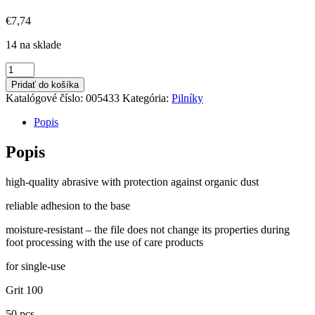
€
7,74
14 na sklade
množstvo
Kostka
Pridať do košíka
Replacement
Katalógové číslo:
005433
Kategória:
Pilníky
For
Podo
Popis
Disc
Grit
Popis
100
high-quality abrasive with protection against organic dust
reliable adhesion to the base
moisture-resistant – the file does not change its properties during
foot processing with the use of care products
for single-use
Grit 100
50 pcs