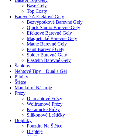
Base A Top Gely
Base Gely
Top Coaty
Barevné A Efektové Gely
Bezvýpotkové Barevné Gely
Quick Studio Barevné Gely
Efektové Barevné Gely
Magnetické Barevné Gely
Matné Barevné Gely
Paint Barevné Gely
Spider Barevné Gely
Plastelin Barevné Gely
Šablony
Nehtové Tipy – Dual a Gel
Pilníky
Štětce
Manikúrní Nástroje
Frézy
Diamantové Frézy
Wolframové Frézy
Keramické Frézy
Silikonové Leštičky
Doplňky
Pouzdra Na Štětce
Displeje