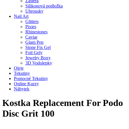
Zástěra
Silikonová podložka
Ubrousky
Nail Art
Glitters
Pixies
Rhinestones
Caviar
Glam Pen
Stone Fix Gel
Foil Gely
Jewelry Boxy
3D Vodolepky
Oleje
Tekutiny
Pomocné Tekutiny
Online Kurzy
Nábytek
Kostka Replacement For Podo
Disc Grit 100