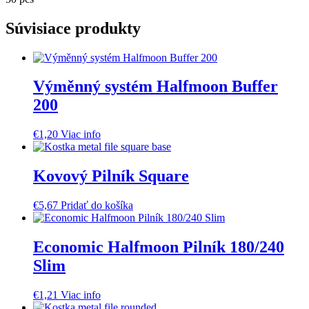
Súvisiace produkty
Výměnný systém Halfmoon Buffer
200
€
1,20
Viac info
Kovový Pilník Square
€
5,67
Pridať do košíka
Economic Halfmoon Pilník 180/240
Slim
€
1,21
Viac info