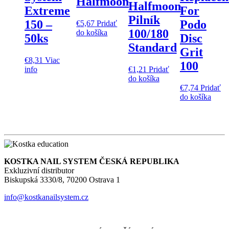
Halfmoon
Halfmoon
Extreme
For
Pilník
150 –
Podo
€
5,67
Pridať
100/180
do košíka
50ks
Disc
Standard
Grit
€
8,31
Viac
100
info
€
1,21
Pridať
do košíka
€
7,74
Pridať
do košíka
KOSTKA NAIL SYSTEM ČESKÁ REPUBLIKA
Exkluzivní distributor
Biskupská 3330/8, 70200 Ostrava 1
info@kostkanailsystem.cz