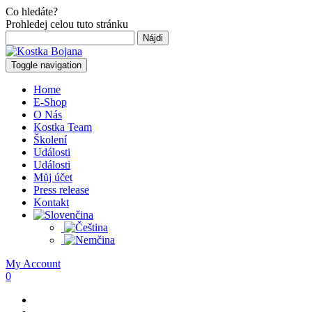
Co hledáte?
Prohledej celou tuto stránku
Hľadať:
Toggle navigation
Home
E-Shop
O Nás
Kostka Team
Školení
Události
Události
Můj účet
Press release
Kontakt
My Account
0