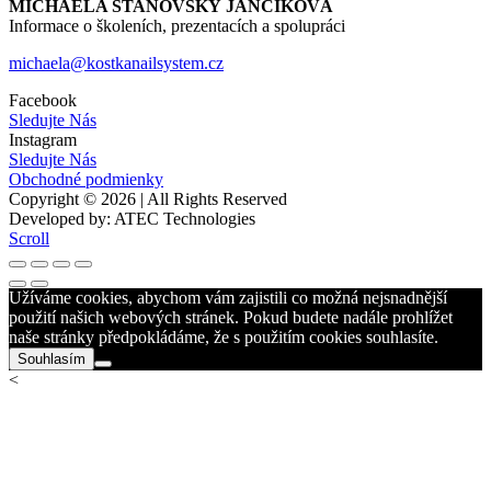
MICHAELA STANOVSKÝ JANČÍKOVÁ
Informace o školeních, prezentacích a spolupráci
michaela@kostkanailsystem.cz
Facebook
Sledujte Nás
Instagram
Sledujte Nás
Obchodné podmienky
Copyright © 2026 | All Rights Reserved
Developed by: ATEC Technologies
Scroll
Užíváme cookies, abychom vám zajistili co možná nejsnadnější
použití našich webových stránek. Pokud budete nadále prohlížet
naše stránky předpokládáme, že s použitím cookies souhlasíte.
Souhlasím
<