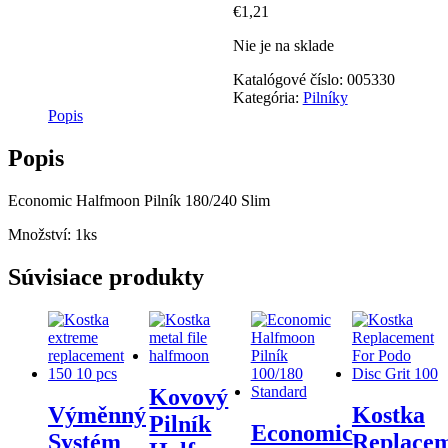
€
1,21
Nie je na sklade
Katalógové číslo:
005330
Kategória:
Pilníky
Popis
Popis
Economic Halfmoon Pilník 180/240 Slim
Množství: 1ks
Súvisiace produkty
Kovový
Výměnný
Kostka
Pilník
Economic
Systém
Replace