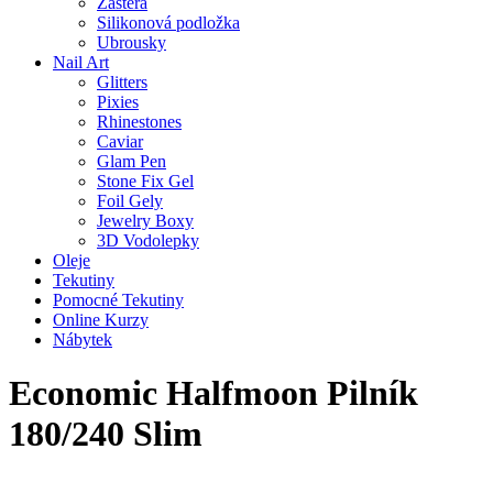
Zástěra
Silikonová podložka
Ubrousky
Nail Art
Glitters
Pixies
Rhinestones
Caviar
Glam Pen
Stone Fix Gel
Foil Gely
Jewelry Boxy
3D Vodolepky
Oleje
Tekutiny
Pomocné Tekutiny
Online Kurzy
Nábytek
Economic Halfmoon Pilník
180/240 Slim