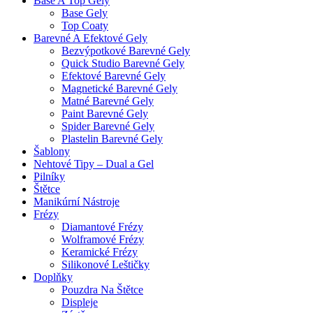
Base A Top Gely
Base Gely
Top Coaty
Barevné A Efektové Gely
Bezvýpotkové Barevné Gely
Quick Studio Barevné Gely
Efektové Barevné Gely
Magnetické Barevné Gely
Matné Barevné Gely
Paint Barevné Gely
Spider Barevné Gely
Plastelin Barevné Gely
Šablony
Nehtové Tipy – Dual a Gel
Pilníky
Štětce
Manikúrní Nástroje
Frézy
Diamantové Frézy
Wolframové Frézy
Keramické Frézy
Silikonové Leštičky
Doplňky
Pouzdra Na Štětce
Displeje