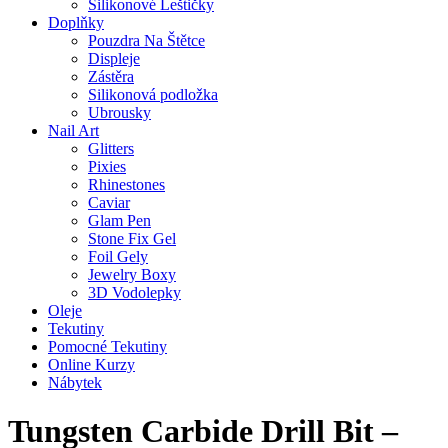
Silikonové Leštičky
Doplňky
Pouzdra Na Štětce
Displeje
Zástěra
Silikonová podložka
Ubrousky
Nail Art
Glitters
Pixies
Rhinestones
Caviar
Glam Pen
Stone Fix Gel
Foil Gely
Jewelry Boxy
3D Vodolepky
Oleje
Tekutiny
Pomocné Tekutiny
Online Kurzy
Nábytek
Tungsten Carbide Drill Bit –