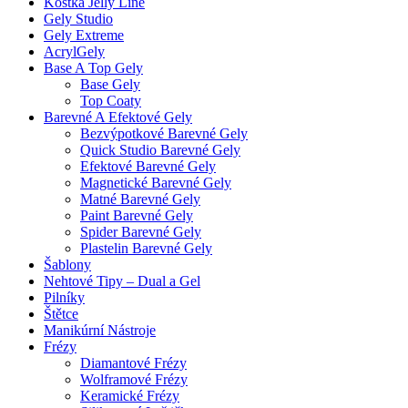
Kostka Jelly Line
Gely Studio
Gely Extreme
AcrylGely
Base A Top Gely
Base Gely
Top Coaty
Barevné A Efektové Gely
Bezvýpotkové Barevné Gely
Quick Studio Barevné Gely
Efektové Barevné Gely
Magnetické Barevné Gely
Matné Barevné Gely
Paint Barevné Gely
Spider Barevné Gely
Plastelin Barevné Gely
Šablony
Nehtové Tipy – Dual a Gel
Pilníky
Štětce
Manikúrní Nástroje
Frézy
Diamantové Frézy
Wolframové Frézy
Keramické Frézy