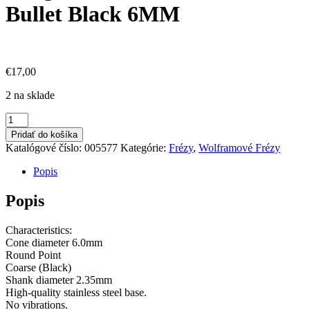
Bullet Black 6MM
€
17,00
2 na sklade
množstvo
Tungsten
Pridať do košíka
Carbide
Katalógové číslo:
005577
Kategórie:
Frézy
,
Wolframové Frézy
Drill
Bit
Popis
–
Bullet
Popis
Black
6MM
Characteristics:
Cone diameter 6.0mm
Round Point
Coarse (Black)
Shank diameter 2.35mm
High-quality stainless steel base.
No vibrations.