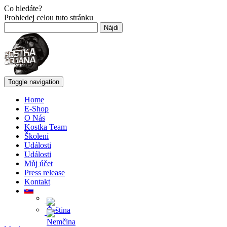
Co hledáte?
Prohledej celou tuto stránku
Hľadať:
Toggle navigation
Home
E-Shop
O Nás
Kostka Team
Školení
Události
Události
Můj účet
Press release
Kontakt