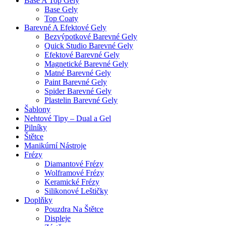
Base A Top Gely
Base Gely
Top Coaty
Barevné A Efektové Gely
Bezvýpotkové Barevné Gely
Quick Studio Barevné Gely
Efektové Barevné Gely
Magnetické Barevné Gely
Matné Barevné Gely
Paint Barevné Gely
Spider Barevné Gely
Plastelin Barevné Gely
Šablony
Nehtové Tipy – Dual a Gel
Pilníky
Štětce
Manikúrní Nástroje
Frézy
Diamantové Frézy
Wolframové Frézy
Keramické Frézy
Silikonové Leštičky
Doplňky
Pouzdra Na Štětce
Displeje