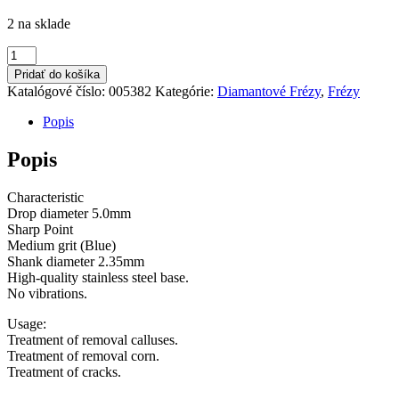
2 na sklade
množstvo
Fréza
Pridať do košíka
-
Katalógové číslo:
005382
Kategórie:
Diamantové Frézy
,
Frézy
Drop
5.0MM
Popis
Blue
Popis
Characteristic
Drop diameter 5.0mm
Sharp Point
Medium grit (Blue)
Shank diameter 2.35mm
High-quality stainless steel base.
No vibrations.
Usage:
Treatment of removal calluses.
Treatment of removal corn.
Treatment of cracks.