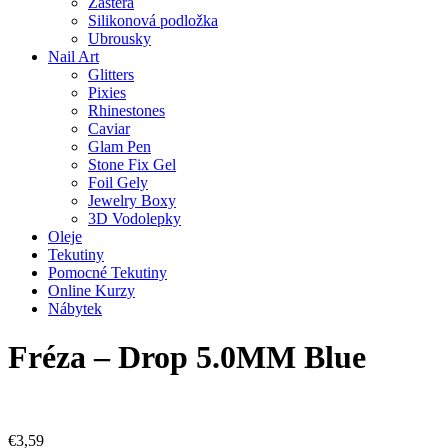
Zástěra
Silikonová podložka
Ubrousky
Nail Art
Glitters
Pixies
Rhinestones
Caviar
Glam Pen
Stone Fix Gel
Foil Gely
Jewelry Boxy
3D Vodolepky
Oleje
Tekutiny
Pomocné Tekutiny
Online Kurzy
Nábytek
Fréza – Drop 5.0MM Blue
€
3,59