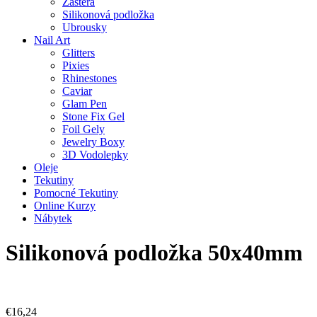
Zástěra
Silikonová podložka
Ubrousky
Nail Art
Glitters
Pixies
Rhinestones
Caviar
Glam Pen
Stone Fix Gel
Foil Gely
Jewelry Boxy
3D Vodolepky
Oleje
Tekutiny
Pomocné Tekutiny
Online Kurzy
Nábytek
Silikonová podložka 50x40mm
€
16,24