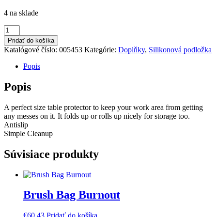
4 na sklade
množstvo
Silikonová
Pridať do košíka
podložka
Katalógové číslo:
005453
Kategórie:
Doplňky
,
Silikonová podložka
50x40mm
Popis
Popis
A perfect size table protector to keep your work area from getting
any messes on it. It folds up or rolls up nicely for storage too.
Antislip
Simple Cleanup
Súvisiace produkty
Brush Bag Burnout
€
60,43
Pridať do košíka