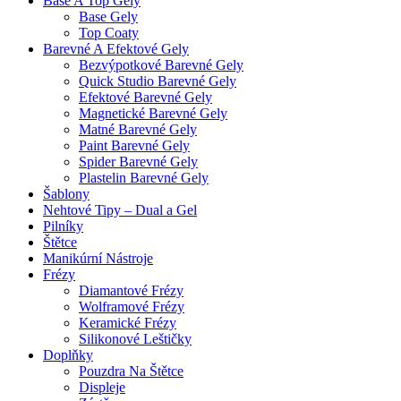
Base A Top Gely
Base Gely
Top Coaty
Barevné A Efektové Gely
Bezvýpotkové Barevné Gely
Quick Studio Barevné Gely
Efektové Barevné Gely
Magnetické Barevné Gely
Matné Barevné Gely
Paint Barevné Gely
Spider Barevné Gely
Plastelin Barevné Gely
Šablony
Nehtové Tipy – Dual a Gel
Pilníky
Štětce
Manikúrní Nástroje
Frézy
Diamantové Frézy
Wolframové Frézy
Keramické Frézy
Silikonové Leštičky
Doplňky
Pouzdra Na Štětce
Displeje