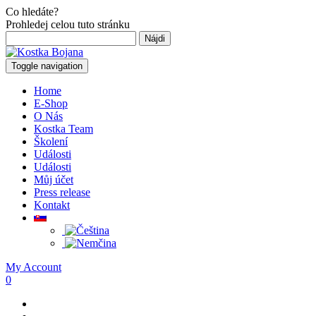
Co hledáte?
Prohledej celou tuto stránku
Hľadať:
Toggle navigation
Home
E-Shop
O Nás
Kostka Team
Školení
Události
Události
Můj účet
Press release
Kontakt
My Account
0