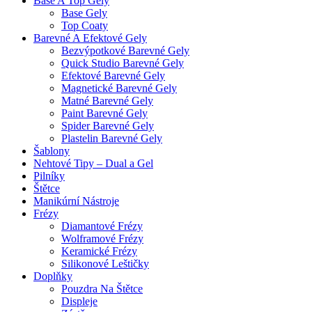
Base A Top Gely
Base Gely
Top Coaty
Barevné A Efektové Gely
Bezvýpotkové Barevné Gely
Quick Studio Barevné Gely
Efektové Barevné Gely
Magnetické Barevné Gely
Matné Barevné Gely
Paint Barevné Gely
Spider Barevné Gely
Plastelin Barevné Gely
Šablony
Nehtové Tipy – Dual a Gel
Pilníky
Štětce
Manikúrní Nástroje
Frézy
Diamantové Frézy
Wolframové Frézy
Keramické Frézy
Silikonové Leštičky
Doplňky
Pouzdra Na Štětce
Displeje