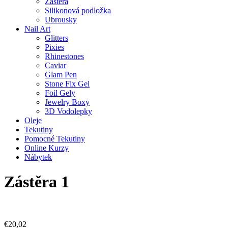
Zástěra
Silikonová podložka
Ubrousky
Nail Art
Glitters
Pixies
Rhinestones
Caviar
Glam Pen
Stone Fix Gel
Foil Gely
Jewelry Boxy
3D Vodolepky
Oleje
Tekutiny
Pomocné Tekutiny
Online Kurzy
Nábytek
Zástěra 1
€
20,02