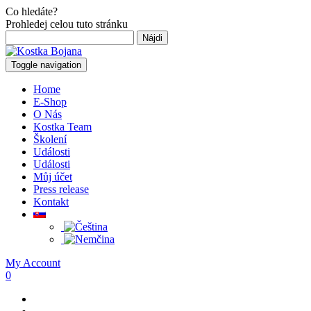
Co hledáte?
Prohledej celou tuto stránku
Hľadať:
Toggle navigation
Home
E-Shop
O Nás
Kostka Team
Školení
Události
Události
Můj účet
Press release
Kontakt
My Account
0