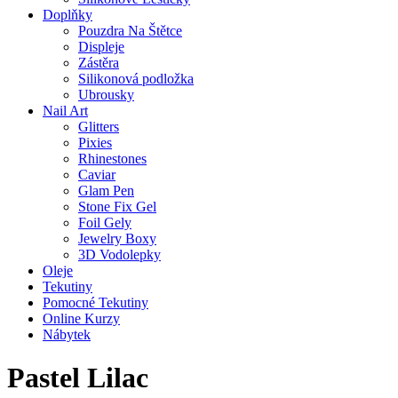
Doplňky
Pouzdra Na Štětce
Displeje
Zástěra
Silikonová podložka
Ubrousky
Nail Art
Glitters
Pixies
Rhinestones
Caviar
Glam Pen
Stone Fix Gel
Foil Gely
Jewelry Boxy
3D Vodolepky
Oleje
Tekutiny
Pomocné Tekutiny
Online Kurzy
Nábytek
Pastel Lilac