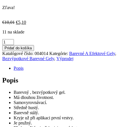
Zľava!
Pôvodná
Aktuálna
€
10,01
€
5,10
cena
cena
11 na sklade
bola:
je:
€10,01.
€5,10.
množstvo
Pastel
Pridať do košíka
Lilac
Katalógové číslo:
004014
Kategórie:
Barevné A Efektové Gely
,
Bezvýpotkové Barevné Gely
,
Výprodej
Popis
Popis
Barevný , bezvýpotkový gel.
Má dlouhou životnost.
Samovyrovnávací.
Středně hustý.
Barevně stálý.
Kryje už při aplikaci první vrstvy.
Je pružný.