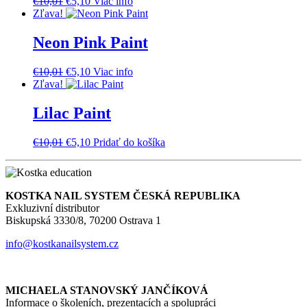
Pôvodná
Aktuálna
€
10,01
€
5,10
Viac info
cena
cena
Zľava!
bola:
je:
€10,01.
€5,10.
Neon Pink Paint
Pôvodná
Aktuálna
€
10,01
€
5,10
Viac info
cena
cena
Zľava!
bola:
je:
€10,01.
€5,10.
Lilac Paint
Pôvodná
Aktuálna
€
10,01
€
5,10
Pridať do košíka
cena
cena
bola:
je:
€10,01.
€5,10.
KOSTKA NAIL SYSTEM ČESKÁ REPUBLIKA
Exkluzivní distributor
Biskupská 3330/8, 70200 Ostrava 1
info@kostkanailsystem.cz
MICHAELA STANOVSKÝ JANČÍKOVÁ
Informace o školeních, prezentacích a spolupráci