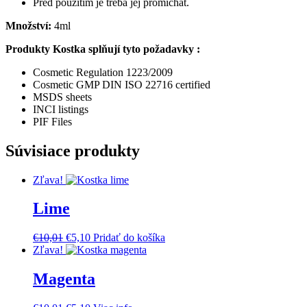
Před použitím je třeba jej promíchat.
Množství:
4ml
Produkty Kostka splňují tyto požadavky :
Cosmetic Regulation 1223/2009
Cosmetic GMP DIN ISO 22716 certified
MSDS sheets
INCI listings
PIF Files
Súvisiace produkty
Zľava!
Lime
Pôvodná
Aktuálna
€
10,01
€
5,10
Pridať do košíka
cena
cena
Zľava!
bola:
je:
€10,01.
€5,10.
Magenta