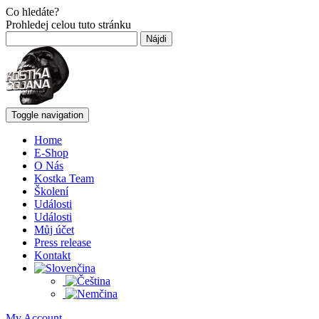
Co hledáte?
Prohledej celou tuto stránku
Hľadať:
Toggle navigation
Home
E-Shop
O Nás
Kostka Team
Školení
Události
Události
Můj účet
Press release
Kontakt
My Account