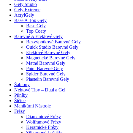
Gely Studio
Gely Extreme
AcrylGely
Base A Top Gely
Base Gely
Top Coaty
Barevné A Efektové Gely
Bezvýpotkové Barevné Gely
Quick Studio Barevné Gely
Efektové Barevné Gely
Magnetické Barevné Gely
Matné Barevné Gely
Paint Barevné Gely
Spider Barevné Gely
Plastelin Barevné Gely
Šablony
Nehtové Tipy – Dual a Gel
Pilníky
Štětce
Manikúrní Nástroje
Frézy
Diamantové Frézy
Wolframové Frézy
Keramické Frézy
Silikonové Leštičky