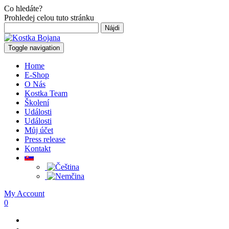
Co hledáte?
Prohledej celou tuto stránku
Hľadať:
Toggle navigation
Home
E-Shop
O Nás
Kostka Team
Školení
Události
Události
Můj účet
Press release
Kontakt
My Account
0