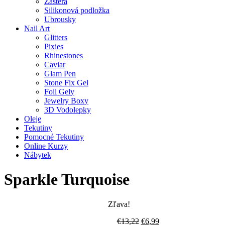
Zástěra
Silikonová podložka
Ubrousky
Nail Art
Glitters
Pixies
Rhinestones
Caviar
Glam Pen
Stone Fix Gel
Foil Gely
Jewelry Boxy
3D Vodolepky
Oleje
Tekutiny
Pomocné Tekutiny
Online Kurzy
Nábytek
Sparkle Turquoise
Zľava!
Pôvodná
Aktuálna
€
13,22
€
6,99