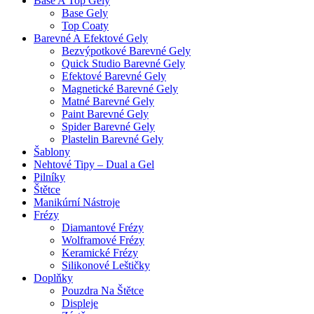
Base A Top Gely
Base Gely
Top Coaty
Barevné A Efektové Gely
Bezvýpotkové Barevné Gely
Quick Studio Barevné Gely
Efektové Barevné Gely
Magnetické Barevné Gely
Matné Barevné Gely
Paint Barevné Gely
Spider Barevné Gely
Plastelin Barevné Gely
Šablony
Nehtové Tipy – Dual a Gel
Pilníky
Štětce
Manikúrní Nástroje
Frézy
Diamantové Frézy
Wolframové Frézy
Keramické Frézy
Silikonové Leštičky
Doplňky
Pouzdra Na Štětce
Displeje