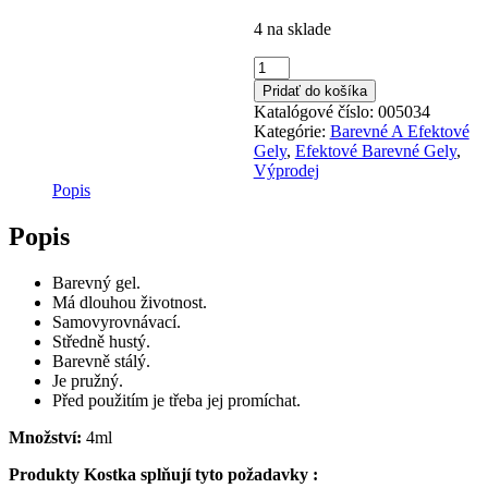
cena
cena
4 na sklade
bola:
je:
€13,22.
€6,99.
množstvo
Sparkle
Pridať do košíka
Turquoise
Katalógové číslo:
005034
Kategórie:
Barevné A Efektové
Gely
,
Efektové Barevné Gely
,
Výprodej
Popis
Popis
Barevný gel.
Má dlouhou životnost.
Samovyrovnávací.
Středně hustý.
Barevně stálý.
Je pružný.
Před použitím je třeba jej promíchat.
Množství:
4ml
Produkty Kostka splňují tyto požadavky :