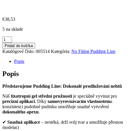
€
38,53
5 na sklade
množstvo
NO
Pridať do košíka
FILING
Katalógové číslo:
005514
Kategória:
No Filing Pudding Line
PUDDING
LINE
Popis
COVER
1
Popis
40
ML
Představujeme Pudding Line: Dokonalé prodlužování nehtů
Náš
tixotropní gel střední pružnosti
je speciálně vyvinut pro
precizní aplikaci
. Díky
samovyrovnávacím vlastnostem
a
konzistenci podobné pudinku umožňuje snadné vytvoření
dokonalého apexu
.
✔
Snadná aplikace
– nestéká, drží svůj tvar a umožňuje přesnou
modelaci