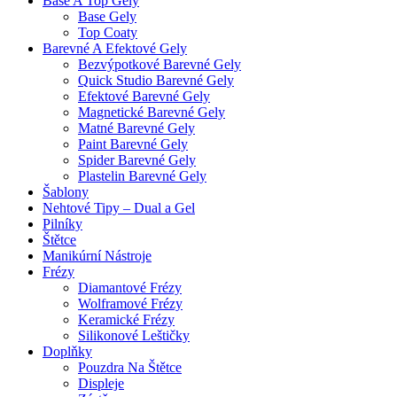
Base A Top Gely
Base Gely
Top Coaty
Barevné A Efektové Gely
Bezvýpotkové Barevné Gely
Quick Studio Barevné Gely
Efektové Barevné Gely
Magnetické Barevné Gely
Matné Barevné Gely
Paint Barevné Gely
Spider Barevné Gely
Plastelin Barevné Gely
Šablony
Nehtové Tipy – Dual a Gel
Pilníky
Štětce
Manikúrní Nástroje
Frézy
Diamantové Frézy
Wolframové Frézy
Keramické Frézy
Silikonové Leštičky
Doplňky
Pouzdra Na Štětce
Displeje