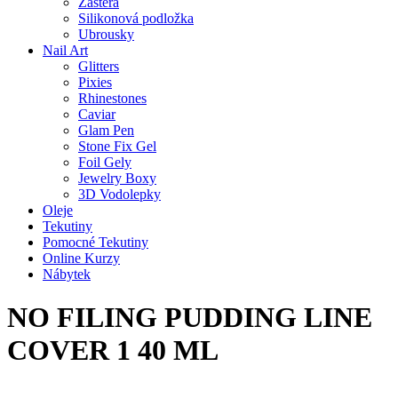
Zástěra
Silikonová podložka
Ubrousky
Nail Art
Glitters
Pixies
Rhinestones
Caviar
Glam Pen
Stone Fix Gel
Foil Gely
Jewelry Boxy
3D Vodolepky
Oleje
Tekutiny
Pomocné Tekutiny
Online Kurzy
Nábytek
NO FILING PUDDING LINE
COVER 1 40 ML