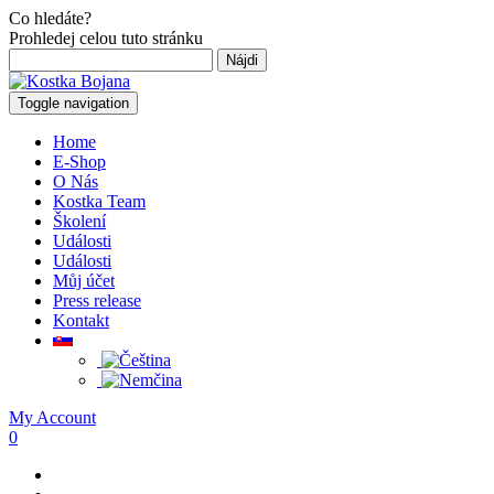
Co hledáte?
Prohledej celou tuto stránku
Hľadať:
Toggle navigation
Home
E-Shop
O Nás
Kostka Team
Školení
Události
Události
Můj účet
Press release
Kontakt
My Account
0