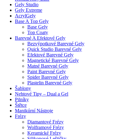
Gely Studio
Gely Extreme
AcrylGely
Base A Top Gely
Base Gely
Top Coaty
Barevné A Efektové Gely
Bezvýpotkové Barevné Gely
Quick Studio Barevné Gely
Efektové Barevné Gely
Magnetické Barevné Gely
Matné Barevné Gely
Paint Barevné Gely
Spider Barevné Gely
Plastelin Barevné Gely
Šablony
Nehtové Tipy – Dual a Gel
Pilníky
Štětce
Manikúrní Nástroje
Frézy
Diamantové Frézy
Wolframové Frézy
Keramické Frézy
Silikonové Leštičky