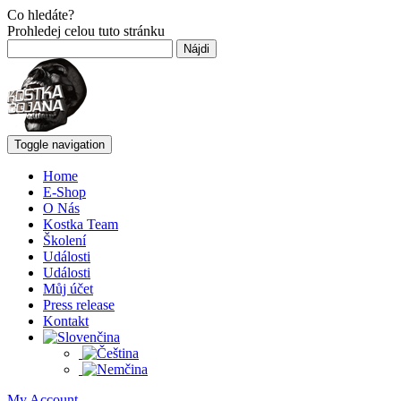
Co hledáte?
Prohledej celou tuto stránku
Hľadať:
Toggle navigation
Home
E-Shop
O Nás
Kostka Team
Školení
Události
Události
Můj účet
Press release
Kontakt
My Account