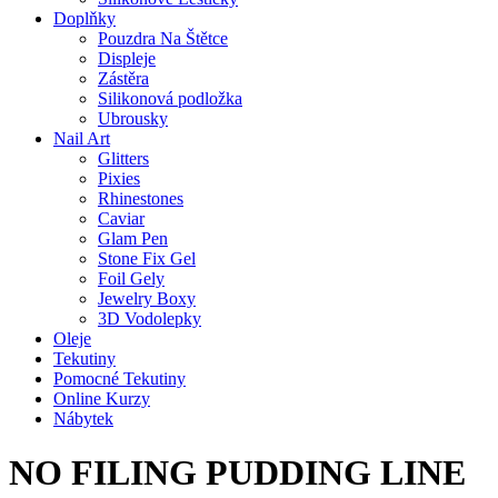
Doplňky
Pouzdra Na Štětce
Displeje
Zástěra
Silikonová podložka
Ubrousky
Nail Art
Glitters
Pixies
Rhinestones
Caviar
Glam Pen
Stone Fix Gel
Foil Gely
Jewelry Boxy
3D Vodolepky
Oleje
Tekutiny
Pomocné Tekutiny
Online Kurzy
Nábytek
NO FILING PUDDING LINE