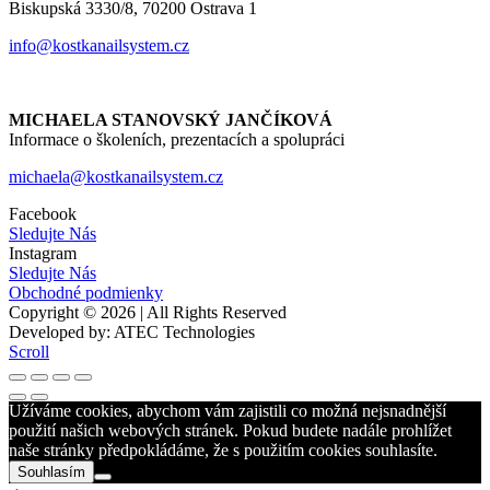
Biskupská 3330/8, 70200 Ostrava 1
info@kostkanailsystem.cz
MICHAELA STANOVSKÝ JANČÍKOVÁ
Informace o školeních, prezentacích a spolupráci
michaela@kostkanailsystem.cz
Facebook
Sledujte Nás
Instagram
Sledujte Nás
Obchodné podmienky
Copyright © 2026 | All Rights Reserved
Developed by: ATEC Technologies
Scroll
Užíváme cookies, abychom vám zajistili co možná nejsnadnější
použití našich webových stránek. Pokud budete nadále prohlížet
naše stránky předpokládáme, že s použitím cookies souhlasíte.
Souhlasím