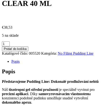
CLEAR 40 ML
€
38,53
5 na sklade
množstvo
NO
Pridať do košíka
FILING
Katalógové číslo:
005520
Kategória:
No Filing Pudding Line
PUDDING
LINE
Popis
CLEAR
40
Popis
ML
Představujeme Pudding Line: Dokonalé prodlužování nehtů
Náš
tixotropní gel střední pružnosti
je speciálně vyvinut pro
precizní aplikaci
. Díky
samovyrovnávacím vlastnostem
a
konzistenci podobné pudinku umožňuje snadné vytvoření
dokonalého apexu
.