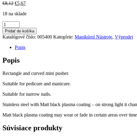
Pôvodná
Aktuálna
€
8,12
€
5,67
cena
cena
18 na sklade
bola:
je:
€8,12.
€5,67.
množstvo
Kostka
Pridať do košíka
Pusher
Katalógové číslo:
005400
Kategórie:
Manikúrní Nástroje
,
Výprodej
No.2
Popis
Popis
Rectangle and curved mini pusher.
Suitable for pedicure and manicure.
Suitable for narrow nails.
Stainless steel with Matt black plasma coating – on strong light it chan
Matt black plasma coating may wear or fade in certain areas over time
Súvisiace produkty