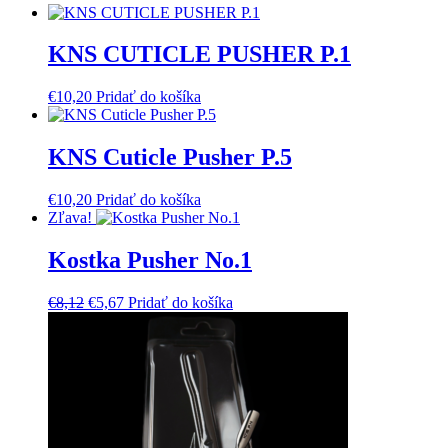
KNS CUTICLE PUSHER P.1
€
10,20
Pridať do košíka
KNS Cuticle Pusher P.5
€
10,20
Pridať do košíka
Zľava!
Kostka Pusher No.1
Pôvodná
Aktuálna
€
8,12
€
5,67
Pridať do košíka
cena
cena
bola:
je:
€8,12.
€5,67.