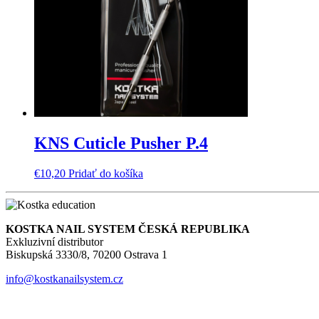
KNS Cuticle Pusher P.4
€
10,20
Pridať do košíka
KOSTKA NAIL SYSTEM ČESKÁ REPUBLIKA
Exkluzivní distributor
Biskupská 3330/8, 70200 Ostrava 1
info@kostkanailsystem.cz