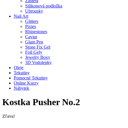
Zástěra
Silikonová podložka
Ubrousky
Nail Art
Glitters
Pixies
Rhinestones
Caviar
Glam Pen
Stone Fix Gel
Foil Gely
Jewelry Boxy
3D Vodolepky
Oleje
Tekutiny
Pomocné Tekutiny
Online Kurzy
Nábytek
Kostka Pusher No.2
Zľava!