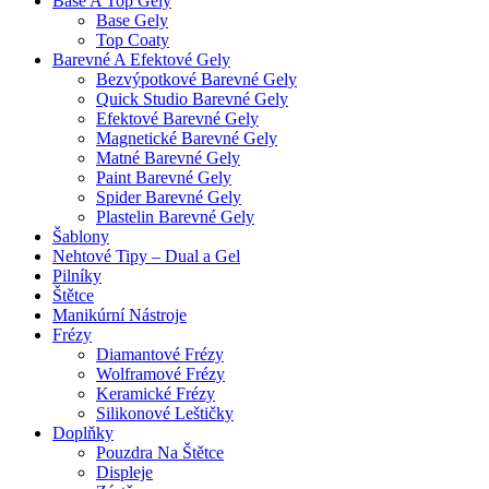
Base A Top Gely
Base Gely
Top Coaty
Barevné A Efektové Gely
Bezvýpotkové Barevné Gely
Quick Studio Barevné Gely
Efektové Barevné Gely
Magnetické Barevné Gely
Matné Barevné Gely
Paint Barevné Gely
Spider Barevné Gely
Plastelin Barevné Gely
Šablony
Nehtové Tipy – Dual a Gel
Pilníky
Štětce
Manikúrní Nástroje
Frézy
Diamantové Frézy
Wolframové Frézy
Keramické Frézy
Silikonové Leštičky
Doplňky
Pouzdra Na Štětce
Displeje