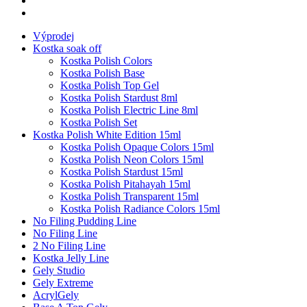
Výprodej
Kostka soak off
Kostka Polish Colors
Kostka Polish Base
Kostka Polish Top Gel
Kostka Polish Stardust 8ml
Kostka Polish Electric Line 8ml
Kostka Polish Set
Kostka Polish White Edition 15ml
Kostka Polish Opaque Colors 15ml
Kostka Polish Neon Colors 15ml
Kostka Polish Stardust 15ml
Kostka Polish Pitahayah 15ml
Kostka Polish Transparent 15ml
Kostka Polish Radiance Colors 15ml
No Filing Pudding Line
No Filing Line
2 No Filing Line
Kostka Jelly Line
Gely Studio
Gely Extreme
AcrylGely