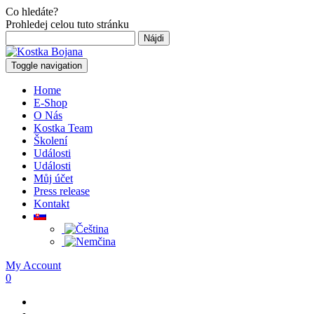
Co hledáte?
Prohledej celou tuto stránku
Hľadať:
Toggle navigation
Home
E-Shop
O Nás
Kostka Team
Školení
Události
Události
Můj účet
Press release
Kontakt
My Account
0