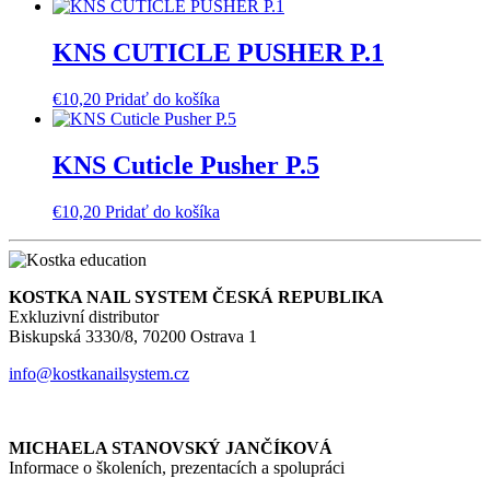
cena
cena
bola:
je:
€8,12.
€5,67.
KNS CUTICLE PUSHER P.1
€
10,20
Pridať do košíka
KNS Cuticle Pusher P.5
€
10,20
Pridať do košíka
KOSTKA NAIL SYSTEM ČESKÁ REPUBLIKA
Exkluzivní distributor
Biskupská 3330/8, 70200 Ostrava 1
info@kostkanailsystem.cz
MICHAELA STANOVSKÝ JANČÍKOVÁ
Informace o školeních, prezentacích a spolupráci