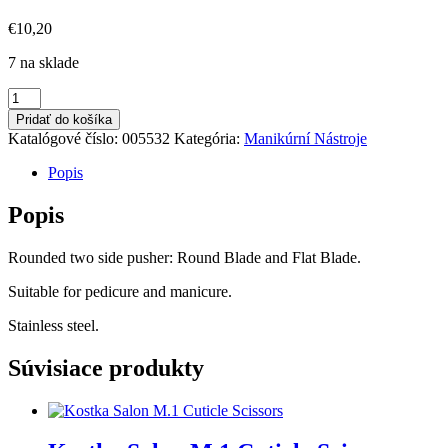
€
10,20
7 na sklade
množstvo
KNS
Pridať do košíka
CUTICLE
Katalógové číslo:
005532
Kategória:
Manikúrní Nástroje
PUSHER
P.2
Popis
Popis
Rounded two side pusher: Round Blade and Flat Blade.
Suitable for pedicure and manicure.
Stainless steel.
Súvisiace produkty