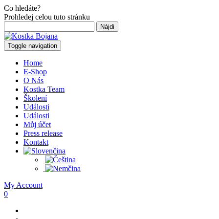
Co hledáte?
Prohledej celou tuto stránku
Hľadať:
Toggle navigation
Home
E-Shop
O Nás
Kostka Team
Školení
Události
Události
Můj účet
Press release
Kontakt
My Account
0