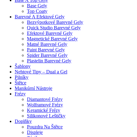
Base A Top Gely
Base Gely
Top Coaty
Barevné A Efektové Gely
Bezvýpotkové Barevné Gely
Quick Studio Barevné Gely
Efektové Barevné Gely
Magnetické Barevné Gely
Matné Barevné Gely
Paint Barevné Gely
Spider Barevné Gely
Plastelin Barevné Gely
Šablony
Nehtové Tipy – Dual a Gel
Pilníky
Štětce
Manikúrní Nástroje
Frézy
Diamantové Frézy
Wolframové Frézy
Keramické Frézy
Silikonové Leštičky
Doplňky
Pouzdra Na Štětce
Displeje