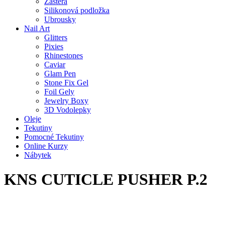
Zástěra
Silikonová podložka
Ubrousky
Nail Art
Glitters
Pixies
Rhinestones
Caviar
Glam Pen
Stone Fix Gel
Foil Gely
Jewelry Boxy
3D Vodolepky
Oleje
Tekutiny
Pomocné Tekutiny
Online Kurzy
Nábytek
KNS CUTICLE PUSHER P.2