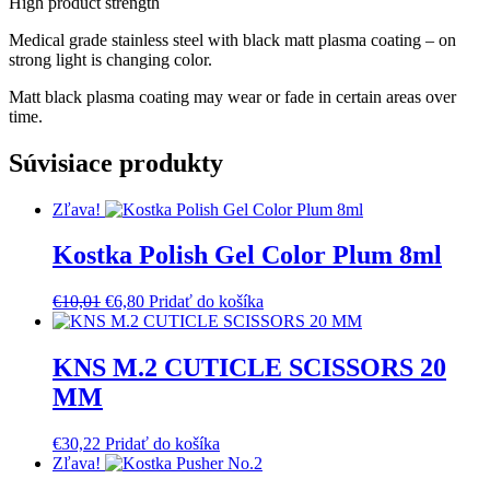
High product strength
Medical grade stainless steel with black matt plasma coating – on
strong light is changing color.
Matt black plasma coating may wear or fade in certain areas over
time.
Súvisiace produkty
Zľava!
Kostka Polish Gel Color Plum 8ml
Pôvodná
Aktuálna
€
10,01
€
6,80
Pridať do košíka
cena
cena
bola:
je:
€10,01.
€6,80.
KNS M.2 CUTICLE SCISSORS 20
MM
€
30,22
Pridať do košíka
Zľava!