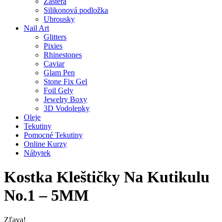
Zástěra
Silikonová podložka
Ubrousky
Nail Art
Glitters
Pixies
Rhinestones
Caviar
Glam Pen
Stone Fix Gel
Foil Gely
Jewelry Boxy
3D Vodolepky
Oleje
Tekutiny
Pomocné Tekutiny
Online Kurzy
Nábytek
Kostka Kleštičky Na Kutikulu
No.1 – 5MM
Zľava!