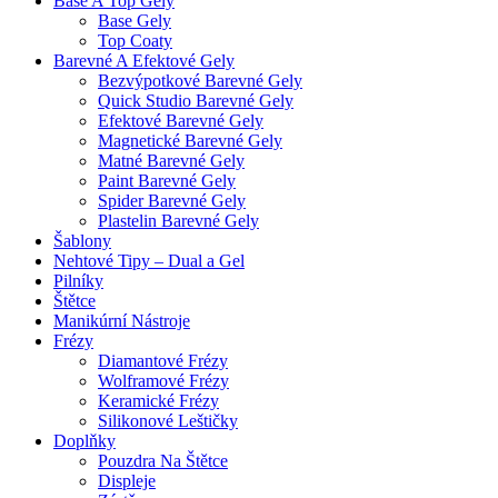
Base A Top Gely
Base Gely
Top Coaty
Barevné A Efektové Gely
Bezvýpotkové Barevné Gely
Quick Studio Barevné Gely
Efektové Barevné Gely
Magnetické Barevné Gely
Matné Barevné Gely
Paint Barevné Gely
Spider Barevné Gely
Plastelin Barevné Gely
Šablony
Nehtové Tipy – Dual a Gel
Pilníky
Štětce
Manikúrní Nástroje
Frézy
Diamantové Frézy
Wolframové Frézy
Keramické Frézy
Silikonové Leštičky
Doplňky
Pouzdra Na Štětce
Displeje