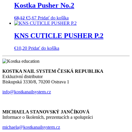
Kostka Pusher No.2
Pôvodná
Aktuálna
€
8,12
€
5,67
Pridať do košíka
cena
cena
bola:
je:
€8,12.
€5,67.
KNS CUTICLE PUSHER P.2
€
10,20
Pridať do košíka
KOSTKA NAIL SYSTEM ČESKÁ REPUBLIKA
Exkluzivní distributor
Biskupská 3330/8, 70200 Ostrava 1
info@kostkanailsystem.cz
MICHAELA STANOVSKÝ JANČÍKOVÁ
Informace o školeních, prezentacích a spolupráci
michaela@kostkanailsystem.cz