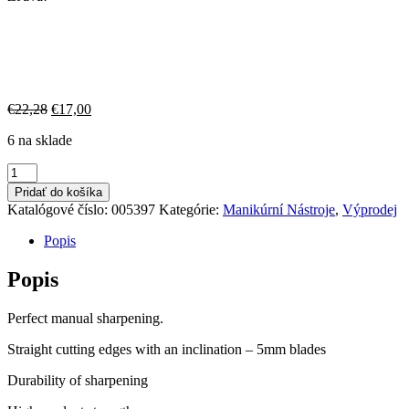
Pôvodná
Aktuálna
€
22,28
€
17,00
cena
cena
6 na sklade
bola:
je:
€22,28.
€17,00.
množstvo
Kostka
Pridať do košíka
Kleštičky
Katalógové číslo:
005397
Kategórie:
Manikúrní Nástroje
,
Výprodej
Na
Kutikulu
Popis
No.1
-
Popis
5MM
Perfect manual sharpening.
Straight cutting edges with an inclination – 5mm blades
Durability of sharpening