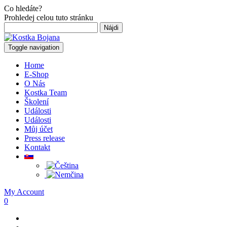
Co hledáte?
Prohledej celou tuto stránku
Hľadať:
Toggle navigation
Home
E-Shop
O Nás
Kostka Team
Školení
Události
Události
Můj účet
Press release
Kontakt
My Account
0