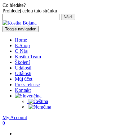
Co hledáte?
Prohledej celou tuto stránku
Hľadať:
Toggle navigation
Home
E-Shop
O Nás
Kostka Team
Školení
Události
Události
Můj účet
Press release
Kontakt
My Account
0