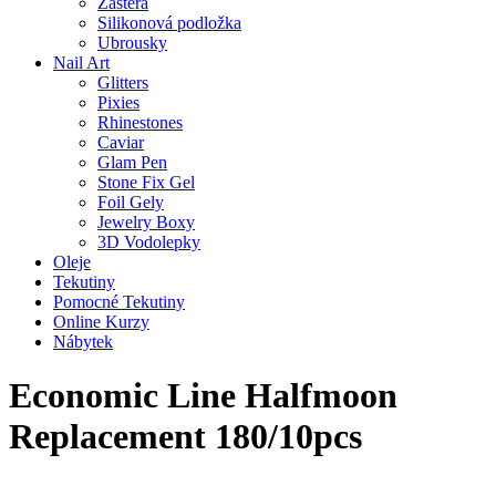
Zástěra
Silikonová podložka
Ubrousky
Nail Art
Glitters
Pixies
Rhinestones
Caviar
Glam Pen
Stone Fix Gel
Foil Gely
Jewelry Boxy
3D Vodolepky
Oleje
Tekutiny
Pomocné Tekutiny
Online Kurzy
Nábytek
Economic Line Halfmoon
Replacement 180/10pcs