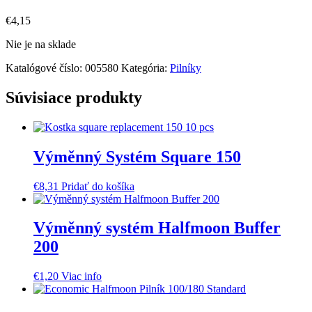
€
4,15
Nie je na sklade
Katalógové číslo:
005580
Kategória:
Pilníky
Súvisiace produkty
Výměnný Systém Square 150
€
8,31
Pridať do košíka
Výměnný systém Halfmoon Buffer
200
€
1,20
Viac info