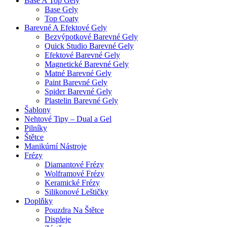
Base A Top Gely
Base Gely
Top Coaty
Barevné A Efektové Gely
Bezvýpotkové Barevné Gely
Quick Studio Barevné Gely
Efektové Barevné Gely
Magnetické Barevné Gely
Matné Barevné Gely
Paint Barevné Gely
Spider Barevné Gely
Plastelin Barevné Gely
Šablony
Nehtové Tipy – Dual a Gel
Pilníky
Štětce
Manikúrní Nástroje
Frézy
Diamantové Frézy
Wolframové Frézy
Keramické Frézy
Silikonové Leštičky
Doplňky
Pouzdra Na Štětce
Displeje