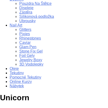
Pouzdra Na Štětce
Displeje
Zástěra
Silikonová podložka
Ubrousky
Nail Art
Glitters
Pixies
Rhinestones
Caviar
Glam Pen
Stone Fix Gel
Foil Gely
Jewelry Boxy
3D Vodolepky
Oleje
Tekutiny
Pomocné Tekutiny
Online Kurzy
Nábytek
Unicorn