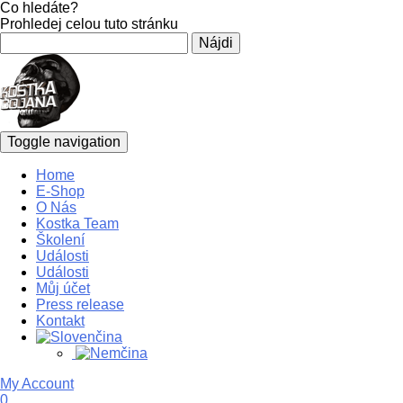
Co hledáte?
Prohledej celou tuto stránku
Hľadať:
Toggle navigation
Home
E-Shop
O Nás
Kostka Team
Školení
Události
Události
Můj účet
Press release
Kontakt
My Account
0