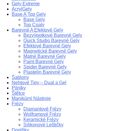
Gely Extreme
AcrylGely
Base A Top Gely
Base Gely
Top Coaty
Barevné A Efektové Gely
Bezvýpotkové Barevné Gely
Quick Studio Barevné Gely
Efektové Barevné Gely
Magnetické Barevné Gely
Matné Barevné Gely
Paint Barevné Gely
Spider Barevné Gely
Plastelin Barevné Gely
Šablony
Nehtové Tipy – Dual a Gel
Pilníky
Štětce
Manikúrní Nástroje
Frézy
Diamantové Frézy
Wolframové Frézy
Keramické Frézy
Silikonové Leštičky
Doplňky