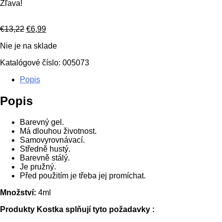
Zľava!
Pôvodná
Aktuálna
€
13,22
€
6,99
cena
cena
Nie je na sklade
bola:
je:
€13,22.
€6,99.
Katalógové číslo:
005073
Popis
Popis
Barevný gel.
Má dlouhou životnost.
Samovyrovnávací.
Středně hustý.
Barevně stálý.
Je pružný.
Před použitím je třeba jej promíchat.
Množství:
4ml
Produkty Kostka splňují tyto požadavky :