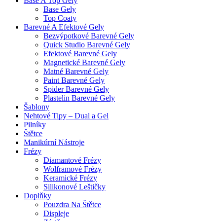
Base A Top Gely
Base Gely
Top Coaty
Barevné A Efektové Gely
Bezvýpotkové Barevné Gely
Quick Studio Barevné Gely
Efektové Barevné Gely
Magnetické Barevné Gely
Matné Barevné Gely
Paint Barevné Gely
Spider Barevné Gely
Plastelin Barevné Gely
Šablony
Nehtové Tipy – Dual a Gel
Pilníky
Štětce
Manikúrní Nástroje
Frézy
Diamantové Frézy
Wolframové Frézy
Keramické Frézy
Silikonové Leštičky
Doplňky
Pouzdra Na Štětce
Displeje