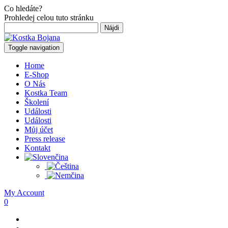
Co hledáte?
Prohledej celou tuto stránku
Hľadať:
Toggle navigation
Home
E-Shop
O Nás
Kostka Team
Školení
Události
Události
Můj účet
Press release
Kontakt
My Account
0