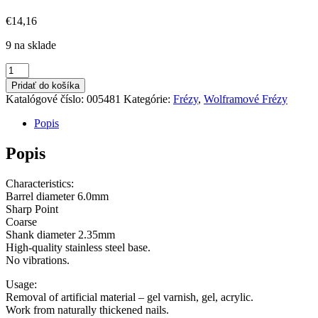
€
14,16
9 na sklade
množstvo
Tungsten
Pridať do košíka
Carbide
Katalógové číslo:
005481
Kategórie:
Frézy
,
Wolframové Frézy
Drill
Bit
Popis
-
Golden
Popis
Barrel
Coarse
Characteristics:
6x13MM
Barrel diameter 6.0mm
Sharp Point
Coarse
Shank diameter 2.35mm
High-quality stainless steel base.
No vibrations.
Usage:
Removal of artificial material – gel varnish, gel, acrylic.
Work from naturally thickened nails.