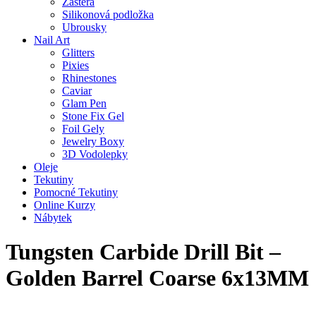
Zástěra
Silikonová podložka
Ubrousky
Nail Art
Glitters
Pixies
Rhinestones
Caviar
Glam Pen
Stone Fix Gel
Foil Gely
Jewelry Boxy
3D Vodolepky
Oleje
Tekutiny
Pomocné Tekutiny
Online Kurzy
Nábytek
Tungsten Carbide Drill Bit –
Golden Barrel Coarse 6x13MM