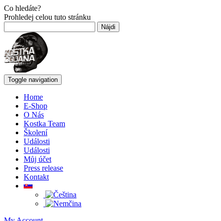
Co hledáte?
Prohledej celou tuto stránku
Hľadať:
Toggle navigation
Home
E-Shop
O Nás
Kostka Team
Školení
Události
Události
Můj účet
Press release
Kontakt
My Account