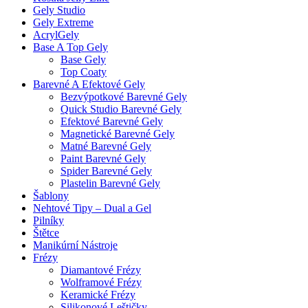
Gely Studio
Gely Extreme
AcrylGely
Base A Top Gely
Base Gely
Top Coaty
Barevné A Efektové Gely
Bezvýpotkové Barevné Gely
Quick Studio Barevné Gely
Efektové Barevné Gely
Magnetické Barevné Gely
Matné Barevné Gely
Paint Barevné Gely
Spider Barevné Gely
Plastelin Barevné Gely
Šablony
Nehtové Tipy – Dual a Gel
Pilníky
Štětce
Manikúrní Nástroje
Frézy
Diamantové Frézy
Wolframové Frézy
Keramické Frézy
Silikonové Leštičky