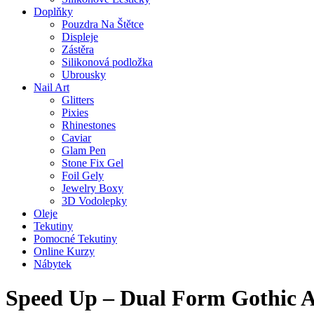
Doplňky
Pouzdra Na Štětce
Displeje
Zástěra
Silikonová podložka
Ubrousky
Nail Art
Glitters
Pixies
Rhinestones
Caviar
Glam Pen
Stone Fix Gel
Foil Gely
Jewelry Boxy
3D Vodolepky
Oleje
Tekutiny
Pomocné Tekutiny
Online Kurzy
Nábytek
Speed Up – Dual Form Gothic 