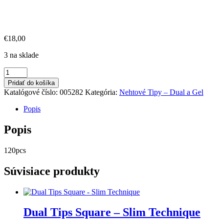
€
18,00
3 na sklade
množstvo
Speed
Pridať do košíka
Up
Katalógové číslo:
005282
Kategória:
Nehtové Tipy – Dual a Gel
-
Dual
Popis
Form
Gothic
Popis
Almond
120pcs
Súvisiace produkty
Dual Tips Square – Slim Technique