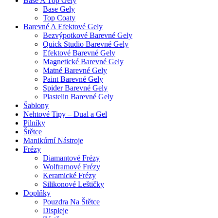
Base A Top Gely
Base Gely
Top Coaty
Barevné A Efektové Gely
Bezvýpotkové Barevné Gely
Quick Studio Barevné Gely
Efektové Barevné Gely
Magnetické Barevné Gely
Matné Barevné Gely
Paint Barevné Gely
Spider Barevné Gely
Plastelin Barevné Gely
Šablony
Nehtové Tipy – Dual a Gel
Pilníky
Štětce
Manikúrní Nástroje
Frézy
Diamantové Frézy
Wolframové Frézy
Keramické Frézy
Silikonové Leštičky
Doplňky
Pouzdra Na Štětce
Displeje