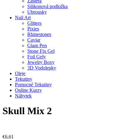
Zástěra
Silikonová podložka
Ubrousky
Nail Art
Glitters
Pixies
Rhinestones
Caviar
Glam Pen
Stone Fix Gel
Foil Gely
Jewelry Boxy
3D Vodolepky
Oleje
Tekutiny
Pomocné Tekutiny
Online Kurzy
Nábytek
Skull Mix 2
€
6,61