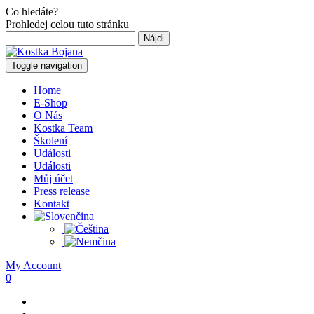
Co hledáte?
Prohledej celou tuto stránku
Hľadať:
Toggle navigation
Home
E-Shop
O Nás
Kostka Team
Školení
Události
Události
Můj účet
Press release
Kontakt
My Account
0