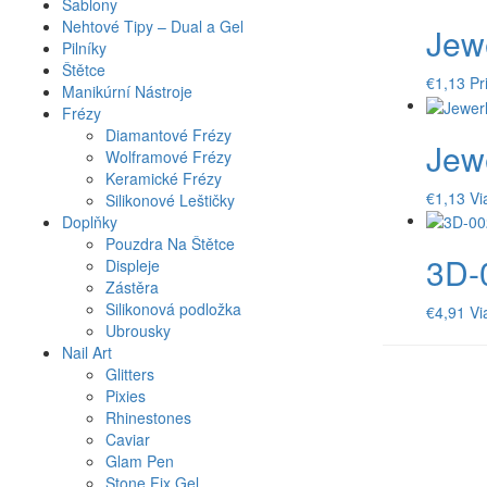
Šablony
Nehtové Tipy – Dual a Gel
Jew
Pilníky
Štětce
€
1,13
Pr
Manikúrní Nástroje
Frézy
Diamantové Frézy
Jew
Wolframové Frézy
Keramické Frézy
€
1,13
Vi
Silikonové Leštičky
Doplňky
Pouzdra Na Štětce
3D-
Displeje
Zástěra
Silikonová podložka
€
4,91
Vi
Ubrousky
Nail Art
Glitters
Pixies
Rhinestones
Caviar
Glam Pen
Stone Fix Gel