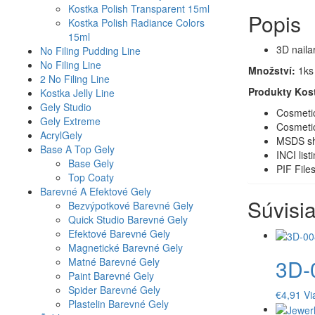
Kostka Polish Transparent 15ml
Popis
Kostka Polish Radiance Colors
15ml
3D naila
No Filing Pudding Line
No Filing Line
Množství:
1ks
2 No Filing Line
Produkty Kost
Kostka Jelly Line
Gely Studio
Cosmeti
Gely Extreme
Cosmeti
AcrylGely
MSDS sh
Base A Top Gely
INCI list
Base Gely
PIF File
Top Coaty
Barevné A Efektové Gely
Súvisi
Bezvýpotkové Barevné Gely
Quick Studio Barevné Gely
Efektové Barevné Gely
Magnetické Barevné Gely
3D-
Matné Barevné Gely
Paint Barevné Gely
Spider Barevné Gely
€
4,91
Vi
Plastelin Barevné Gely