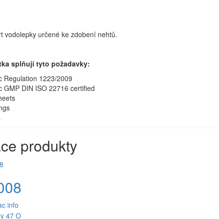
rt vodolepky určené ke zdobení nehtů.
ka splňují tyto požadavky:
c Regulation 1223/2009
c GMP DIN ISO 22716 certified
eets
ings
s
ace produkty
008
ac info