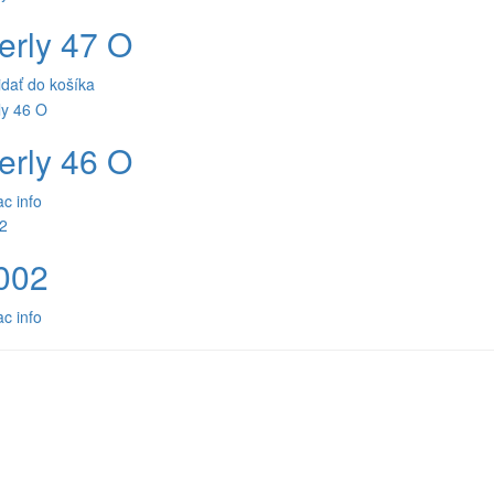
erly 47 O
idať do košíka
erly 46 O
ac info
002
ac info