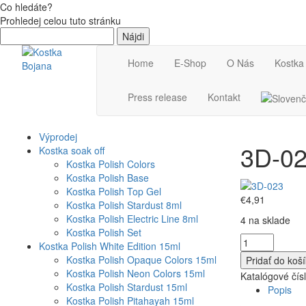
Co hledáte?
Prohledej celou tuto stránku
Hľadať:
Home
E-Shop
O Nás
Kostka
Press release
Kontakt
Výprodej
3D-0
Kostka soak off
Kostka Polish Colors
Kostka Polish Base
Kostka Polish Top Gel
€
4,91
Kostka Polish Stardust 8ml
Kostka Polish Electric Line 8ml
4 na sklade
Kostka Polish Set
množstvo
Kostka Polish White Edition 15ml
3D-
Kostka Polish Opaque Colors 15ml
Pridať do koš
023
Kostka Polish Neon Colors 15ml
Katalógové čís
Kostka Polish Stardust 15ml
Popis
Kostka Polish Pitahayah 15ml