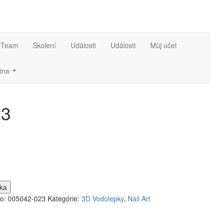
 Team
Školení
Události
Události
Můj účet
23
íka
lo:
005042-023
Kategórie:
3D Vodolepky
,
Nail Art