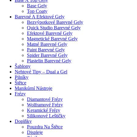
Base A Top Gely
Base Gely
Top Coaty
Barevné A Efektové Gely
Bezvýpotkové Barevné Gely
Quick Studio Barevné Gely
Efektové Barevné Gely
Magnetické Barevné Gely
Matné Barevné Gely
Paint Barevné Gely
Spider Barevné Gely
Plastelin Barevné Gely
Šablony
Nehtové Tipy – Dual a Gel
Pilníky
Štětce
Manikúrní Nástroje
Frézy
Diamantové Frézy
Wolframové Frézy
Keramické Frézy
Silikonové Leštičky
Doplňky
Pouzdra Na Štětce
Displeje