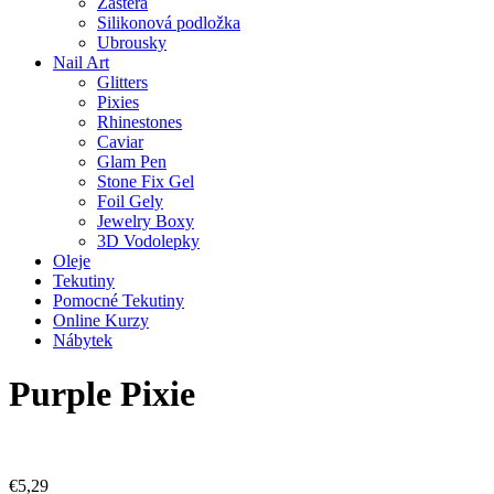
Zástěra
Silikonová podložka
Ubrousky
Nail Art
Glitters
Pixies
Rhinestones
Caviar
Glam Pen
Stone Fix Gel
Foil Gely
Jewelry Boxy
3D Vodolepky
Oleje
Tekutiny
Pomocné Tekutiny
Online Kurzy
Nábytek
Purple Pixie
€
5,29