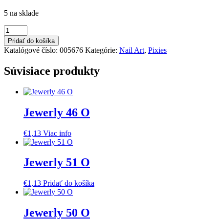
5 na sklade
množstvo
Purple
Pridať do košíka
Pixie
Katalógové číslo:
005676
Kategórie:
Nail Art
,
Pixies
Súvisiace produkty
Jewerly 46 O
€
1,13
Viac info
Jewerly 51 O
€
1,13
Pridať do košíka
Jewerly 50 O