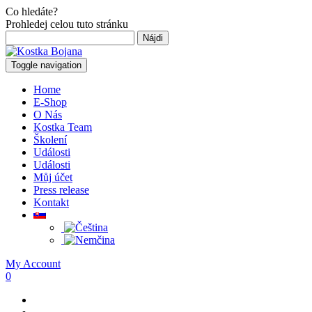
Co hledáte?
Prohledej celou tuto stránku
Hľadať:
Toggle navigation
Home
E-Shop
O Nás
Kostka Team
Školení
Události
Události
Můj účet
Press release
Kontakt
My Account
0