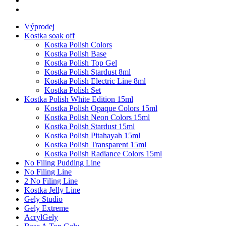
Výprodej
Kostka soak off
Kostka Polish Colors
Kostka Polish Base
Kostka Polish Top Gel
Kostka Polish Stardust 8ml
Kostka Polish Electric Line 8ml
Kostka Polish Set
Kostka Polish White Edition 15ml
Kostka Polish Opaque Colors 15ml
Kostka Polish Neon Colors 15ml
Kostka Polish Stardust 15ml
Kostka Polish Pitahayah 15ml
Kostka Polish Transparent 15ml
Kostka Polish Radiance Colors 15ml
No Filing Pudding Line
No Filing Line
2 No Filing Line
Kostka Jelly Line
Gely Studio
Gely Extreme
AcrylGely