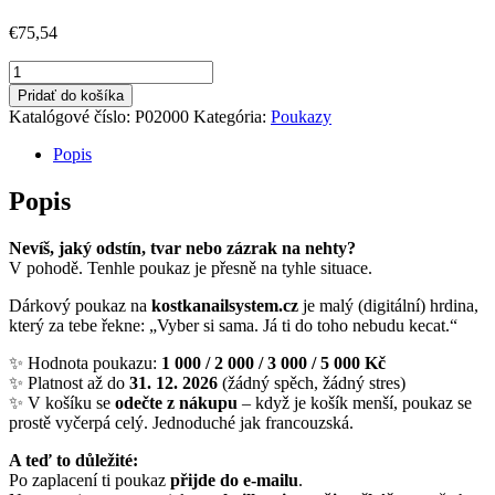
€
75,54
množstvo
Poukaz
Pridať do košíka
2000
Katalógové číslo:
P02000
Kategória:
Poukazy
Kč
Kostka
Popis
Nail
System
Popis
Nevíš, jaký odstín, tvar nebo zázrak na nehty?
V pohodě. Tenhle poukaz je přesně na tyhle situace.
Dárkový poukaz na
kostkanailsystem.cz
je malý (digitální) hrdina,
který za tebe řekne: „Vyber si sama. Já ti do toho nebudu kecat.“
✨ Hodnota poukazu:
1 000 / 2 000 / 3 000 / 5 000 Kč
✨ Platnost až do
31. 12. 2026
(žádný spěch, žádný stres)
✨ V košíku se
odečte z nákupu
– když je košík menší, poukaz se
prostě vyčerpá celý. Jednoduché jak francouzská.
A teď to důležité:
Po zaplacení ti poukaz
přijde do e-mailu
.