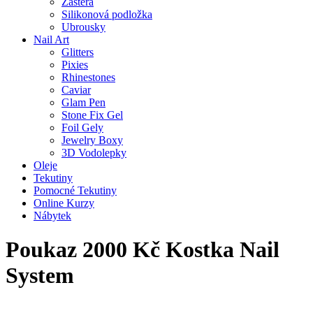
Zástěra
Silikonová podložka
Ubrousky
Nail Art
Glitters
Pixies
Rhinestones
Caviar
Glam Pen
Stone Fix Gel
Foil Gely
Jewelry Boxy
3D Vodolepky
Oleje
Tekutiny
Pomocné Tekutiny
Online Kurzy
Nábytek
Poukaz 2000 Kč Kostka Nail
System