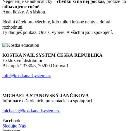
Negeneruje se automaticky –
chvilku si na něj počkáš
, protože ho
odbavujeme ručně
.
Ano, lidsky. A s láskou.
Ideální dárek pro všechny, kdo milují krásné nehty a dobrá
rozhodnutí.
Ty daruješ poukaz. Ona si vybere. A všichni jsou spokojení.
KOSTKA NAIL SYSTEM ČESKÁ REPUBLIKA
Exkluzivní distributor
Biskupská 3330/8, 70200 Ostrava 1
info@kostkanailsystem.cz
MICHAELA STANOVSKÝ JANČÍKOVÁ
Informace o školeních, prezentacích a spolupráci
michaela@kostkanailsystem.cz
Facebook
Sledujte Nás