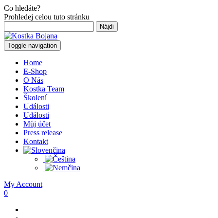
Co hledáte?
Prohledej celou tuto stránku
Hľadať:
Toggle navigation
Home
E-Shop
O Nás
Kostka Team
Školení
Události
Události
Můj účet
Press release
Kontakt
My Account
0