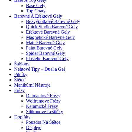
Base A Top Gely
Base Gely
Top Coaty
Barevné A Efektové Gely
Bezvýpotkové Barevné Gely
Quick Studio Barevné Gely
Efektové Barevné Gely
Magnetické Barevné Gely
Matné Barevné Gely
Paint Barevné Gely
Spider Barevné Gely
Plastelin Barevné Gely
Šablony
Nehtové Tipy – Dual a Gel
Pilníky
Štětce
Manikúrní Nástroje
Frézy
Diamantové Frézy
Wolframové Frézy
Keramické Frézy
Silikonové Leštičky
Doplňky
Pouzdra Na Štětce
Displeje