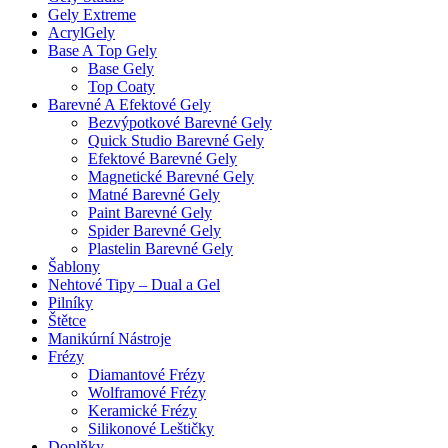
Gely Extreme
AcrylGely
Base A Top Gely
Base Gely
Top Coaty
Barevné A Efektové Gely
Bezvýpotkové Barevné Gely
Quick Studio Barevné Gely
Efektové Barevné Gely
Magnetické Barevné Gely
Matné Barevné Gely
Paint Barevné Gely
Spider Barevné Gely
Plastelin Barevné Gely
Šablony
Nehtové Tipy – Dual a Gel
Pilníky
Štětce
Manikúrní Nástroje
Frézy
Diamantové Frézy
Wolframové Frézy
Keramické Frézy
Silikonové Leštičky
Doplňky