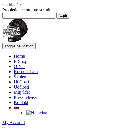
Co hledáte?
Prohledej celou tuto stránku
Hľadať:
Toggle navigation
Home
E-Shop
O Nás
Kostka Team
Školení
Události
Události
Můj účet
Press release
Kontakt
My Account
0