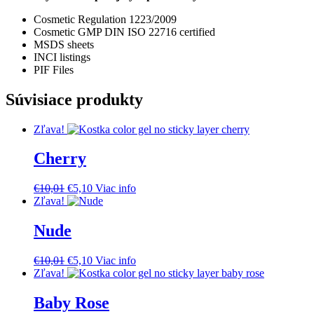
Cosmetic Regulation 1223/2009
Cosmetic GMP DIN ISO 22716 certified
MSDS sheets
INCI listings
PIF Files
Súvisiace produkty
Zľava!
Cherry
Pôvodná
Aktuálna
€
10,01
€
5,10
Viac info
cena
cena
Zľava!
bola:
je:
€10,01.
€5,10.
Nude
Pôvodná
Aktuálna
€
10,01
€
5,10
Viac info
cena
cena
Zľava!
bola:
je:
€10,01.
€5,10.
Baby Rose