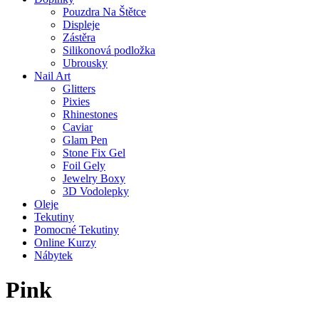
Pouzdra Na Štětce
Displeje
Zástěra
Silikonová podložka
Ubrousky
Nail Art
Glitters
Pixies
Rhinestones
Caviar
Glam Pen
Stone Fix Gel
Foil Gely
Jewelry Boxy
3D Vodolepky
Oleje
Tekutiny
Pomocné Tekutiny
Online Kurzy
Nábytek
Pink