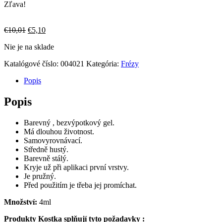
Zľava!
Pôvodná
Aktuálna
€
10,01
€
5,10
cena
cena
Nie je na sklade
bola:
je:
€10,01.
€5,10.
Katalógové číslo:
004021
Kategória:
Frézy
Popis
Popis
Barevný , bezvýpotkový gel.
Má dlouhou životnost.
Samovyrovnávací.
Středně hustý.
Barevně stálý.
Kryje už při aplikaci první vrstvy.
Je pružný.
Před použitím je třeba jej promíchat.
Množství:
4ml
Produkty Kostka splňují tyto požadavky :