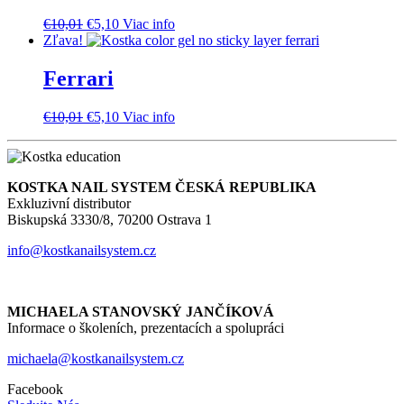
Pôvodná
Aktuálna
€
10,01
€
5,10
Viac info
cena
cena
Zľava!
bola:
je:
€10,01.
€5,10.
Ferrari
Pôvodná
Aktuálna
€
10,01
€
5,10
Viac info
cena
cena
bola:
je:
€10,01.
€5,10.
KOSTKA NAIL SYSTEM ČESKÁ REPUBLIKA
Exkluzivní distributor
Biskupská 3330/8, 70200 Ostrava 1
info@kostkanailsystem.cz
MICHAELA STANOVSKÝ JANČÍKOVÁ
Informace o školeních, prezentacích a spolupráci
michaela@kostkanailsystem.cz
Facebook