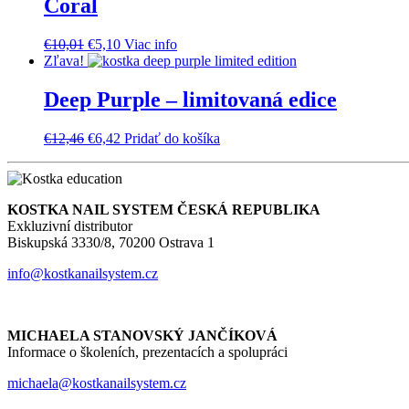
Coral
Pôvodná
Aktuálna
€
10,01
€
5,10
Viac info
cena
cena
Zľava!
bola:
je:
€10,01.
€5,10.
Deep Purple – limitovaná edice
Pôvodná
Aktuálna
€
12,46
€
6,42
Pridať do košíka
cena
cena
bola:
je:
€12,46.
€6,42.
KOSTKA NAIL SYSTEM ČESKÁ REPUBLIKA
Exkluzivní distributor
Biskupská 3330/8, 70200 Ostrava 1
info@kostkanailsystem.cz
MICHAELA STANOVSKÝ JANČÍKOVÁ
Informace o školeních, prezentacích a spolupráci
michaela@kostkanailsystem.cz