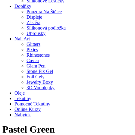
Silikonové Leštičky
Doplňky
Pouzdra Na Štětce
Displeje
Zástěra
Silikonová podložka
Ubrousky
Nail Art
Glitters
Pixies
Rhinestones
Caviar
Glam Pen
Stone Fix Gel
Foil Gely
Jewelry Boxy
3D Vodolepky
Oleje
Tekutiny
Pomocné Tekutiny
Online Kurzy
Nábytek
Pastel Green