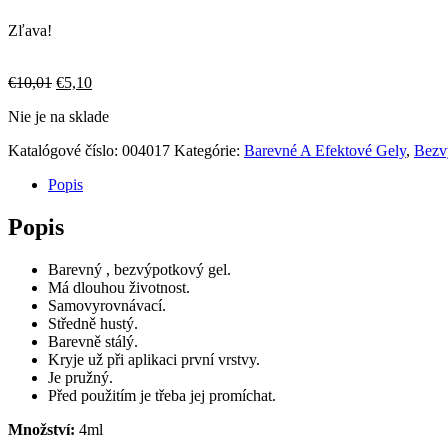
Zľava!
Pôvodná
Aktuálna
€
10,01
€
5,10
cena
cena
Nie je na sklade
bola:
je:
€10,01.
€5,10.
Katalógové číslo:
004017
Kategórie:
Barevné A Efektové Gely
,
Bezv
Popis
Popis
Barevný , bezvýpotkový gel.
Má dlouhou životnost.
Samovyrovnávací.
Středně hustý.
Barevně stálý.
Kryje už při aplikaci první vrstvy.
Je pružný.
Před použitím je třeba jej promíchat.
Množství:
4ml