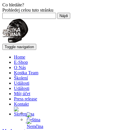
Co hledáte?
Prohledej celou tuto stránku
Hľadať:
Toggle navigation
Home
E-Shop
O Nás
Kostka Team
Školení
Události
Události
Můj účet
Press release
Kontakt