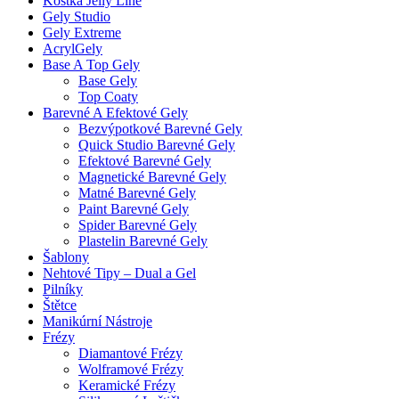
Kostka Jelly Line
Gely Studio
Gely Extreme
AcrylGely
Base A Top Gely
Base Gely
Top Coaty
Barevné A Efektové Gely
Bezvýpotkové Barevné Gely
Quick Studio Barevné Gely
Efektové Barevné Gely
Magnetické Barevné Gely
Matné Barevné Gely
Paint Barevné Gely
Spider Barevné Gely
Plastelin Barevné Gely
Šablony
Nehtové Tipy – Dual a Gel
Pilníky
Štětce
Manikúrní Nástroje
Frézy
Diamantové Frézy
Wolframové Frézy
Keramické Frézy