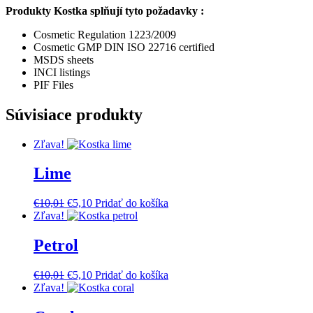
Produkty Kostka splňují tyto požadavky :
Cosmetic Regulation 1223/2009
Cosmetic GMP DIN ISO 22716 certified
MSDS sheets
INCI listings
PIF Files
Súvisiace produkty
Zľava!
Lime
Pôvodná
Aktuálna
€
10,01
€
5,10
Pridať do košíka
cena
cena
Zľava!
bola:
je:
€10,01.
€5,10.
Petrol
Pôvodná
Aktuálna
€
10,01
€
5,10
Pridať do košíka
cena
cena
Zľava!
bola:
je:
€10,01.
€5,10.