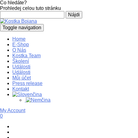
Co hledáte?
Prohledej celou tuto stránku
Hľadať:
Toggle navigation
Home
E-Shop
O Nás
Kostka Team
Školení
Události
Události
Můj účet
Press release
Kontakt
My Account
0