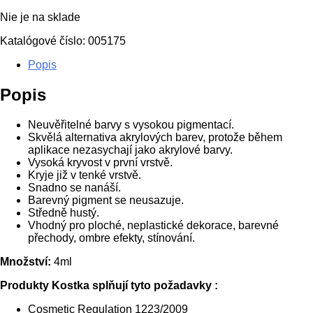
cena
cena
Nie je na sklade
bola:
je:
€10,01.
€5,10.
Katalógové číslo:
005175
Popis
Popis
Neuvěřitelné barvy s vysokou pigmentací.
Skvělá alternativa akrylových barev, protože během
aplikace nezasychají jako akrylové barvy.
Vysoká kryvost v první vrstvě.
Kryje již v tenké vrstvě.
Snadno se nanáší.
Barevný pigment se neusazuje.
Středně hustý.
Vhodný pro ploché, neplastické dekorace, barevné
přechody, ombre efekty, stínování.
Množství:
4ml
Produkty Kostka splňují tyto požadavky :
Cosmetic Regulation 1223/2009