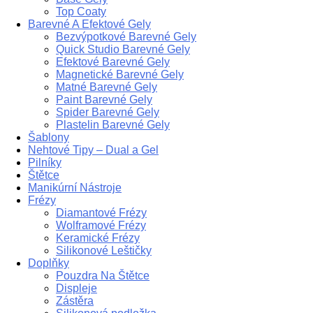
Top Coaty
Barevné A Efektové Gely
Bezvýpotkové Barevné Gely
Quick Studio Barevné Gely
Efektové Barevné Gely
Magnetické Barevné Gely
Matné Barevné Gely
Paint Barevné Gely
Spider Barevné Gely
Plastelin Barevné Gely
Šablony
Nehtové Tipy – Dual a Gel
Pilníky
Štětce
Manikúrní Nástroje
Frézy
Diamantové Frézy
Wolframové Frézy
Keramické Frézy
Silikonové Leštičky
Doplňky
Pouzdra Na Štětce
Displeje
Zástěra