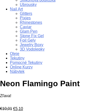
Silikonová podložka
Ubrousky
Nail Art
Glitters
Pixies
Rhinestones
Caviar
Glam Pen
Stone Fix Gel
Foil Gely
Jewelry Boxy
3D Vodolepky
Oleje
Tekutiny
Pomocné Tekutiny
Online Kurzy
Nábytek
Neon Flamingo Paint
Zľava!
Pôvodná
Aktuálna
€
10,01
€
5,10