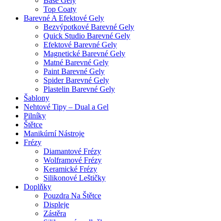
Base Gely
Top Coaty
Barevné A Efektové Gely
Bezvýpotkové Barevné Gely
Quick Studio Barevné Gely
Efektové Barevné Gely
Magnetické Barevné Gely
Matné Barevné Gely
Paint Barevné Gely
Spider Barevné Gely
Plastelin Barevné Gely
Šablony
Nehtové Tipy – Dual a Gel
Pilníky
Štětce
Manikúrní Nástroje
Frézy
Diamantové Frézy
Wolframové Frézy
Keramické Frézy
Silikonové Leštičky
Doplňky
Pouzdra Na Štětce
Displeje
Zástěra