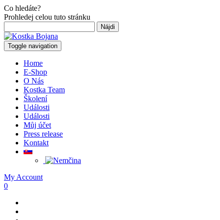
Co hledáte?
Prohledej celou tuto stránku
Hľadať:
Toggle navigation
Home
E-Shop
O Nás
Kostka Team
Školení
Události
Události
Můj účet
Press release
Kontakt
My Account
0