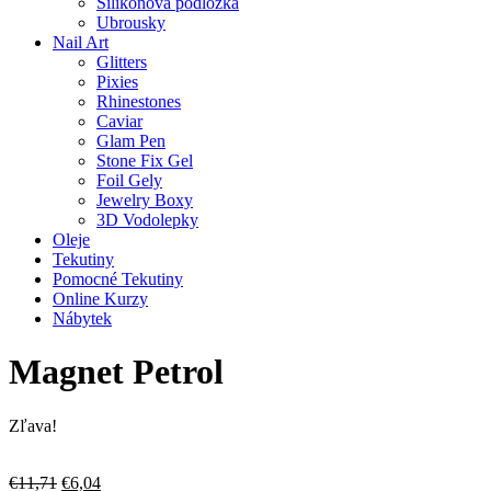
Silikonová podložka
Ubrousky
Nail Art
Glitters
Pixies
Rhinestones
Caviar
Glam Pen
Stone Fix Gel
Foil Gely
Jewelry Boxy
3D Vodolepky
Oleje
Tekutiny
Pomocné Tekutiny
Online Kurzy
Nábytek
Magnet Petrol
Zľava!
Pôvodná
Aktuálna
€
11,71
€
6,04