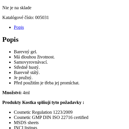
cena
cena
Nie je na sklade
bola:
je:
€11,71.
€6,04.
Katalógové číslo:
005031
Popis
Popis
Barevný gel.
Má dlouhou životnost.
Samovyrovnávací.
Středně hustý.
Barevně stálý.
Je pružný.
Před použitím je třeba jej promíchat.
Množství:
4ml
Produkty Kostka splňují tyto požadavky :
Cosmetic Regulation 1223/2009
Cosmetic GMP DIN ISO 22716 certified
MSDS sheets
INCI listings