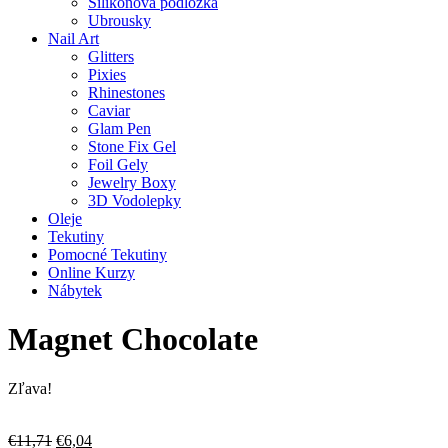
Silikonová podložka
Ubrousky
Nail Art
Glitters
Pixies
Rhinestones
Caviar
Glam Pen
Stone Fix Gel
Foil Gely
Jewelry Boxy
3D Vodolepky
Oleje
Tekutiny
Pomocné Tekutiny
Online Kurzy
Nábytek
Magnet Chocolate
Zľava!
Pôvodná
Aktuálna
€
11,71
€
6,04