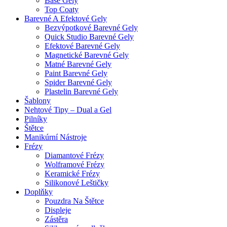
Base Gely
Top Coaty
Barevné A Efektové Gely
Bezvýpotkové Barevné Gely
Quick Studio Barevné Gely
Efektové Barevné Gely
Magnetické Barevné Gely
Matné Barevné Gely
Paint Barevné Gely
Spider Barevné Gely
Plastelin Barevné Gely
Šablony
Nehtové Tipy – Dual a Gel
Pilníky
Štětce
Manikúrní Nástroje
Frézy
Diamantové Frézy
Wolframové Frézy
Keramické Frézy
Silikonové Leštičky
Doplňky
Pouzdra Na Štětce
Displeje
Zástěra