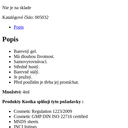
cena
cena
Nie je na sklade
bola:
je:
€11,71.
€6,04.
Katalógové číslo:
005032
Popis
Popis
Barevný gel.
Má dlouhou životnost.
Samovyrovnávací.
Středně hustý.
Barevně stálý.
Je pružný.
Před použitím je třeba jej promíchat.
Množství:
4ml
Produkty Kostka splňují tyto požadavky :
Cosmetic Regulation 1223/2009
Cosmetic GMP DIN ISO 22716 certified
MSDS sheets
INCI listings