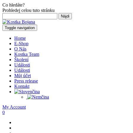
Co hledáte?
Prohledej celou tuto stránku
Hľadať:
Toggle navigation
Home
E-Shop
O Nás
Kostka Team
Školení
Události
Události
Můj účet
Press release
Kontakt
My Account
0