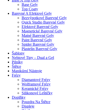
Base A Top Gely
Base Gely
Top Coaty
Barevné A Efektové Gely
Bezvýpotkové Barevné Gely
Quick Studio Barevné Gely
Efektové Barevné Gely
Magnetické Barevné Gely
Matné Barevné Gely
Paint Barevné Gely
Spider Barevné Gely
Plastelin Barevné Gely
Šablony
Nehtové Tipy – Dual a Gel
Pilníky
Štětce
Manikúrní Nástroje
Frézy
Diamantové Frézy
Wolframové Frézy
Keramické Frézy
Silikonové Leštičky
Doplňky
Pouzdra Na Štětce
Displeje