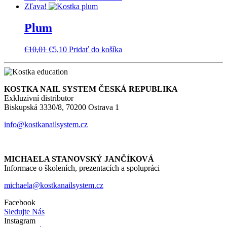
cena
cena
Zľava!
bola:
je:
€10,01.
€5,10.
Plum
Pôvodná
Aktuálna
€
10,01
€
5,10
Pridať do košíka
cena
cena
bola:
je:
€10,01.
€5,10.
KOSTKA NAIL SYSTEM ČESKÁ REPUBLIKA
Exkluzivní distributor
Biskupská 3330/8, 70200 Ostrava 1
info@kostkanailsystem.cz
MICHAELA STANOVSKÝ JANČÍKOVÁ
Informace o školeních, prezentacích a spolupráci
michaela@kostkanailsystem.cz
Facebook
Sledujte Nás
Instagram