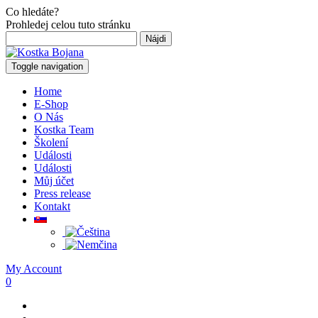
Co hledáte?
Prohledej celou tuto stránku
Hľadať:
Toggle navigation
Home
E-Shop
O Nás
Kostka Team
Školení
Události
Události
Můj účet
Press release
Kontakt
My Account
0