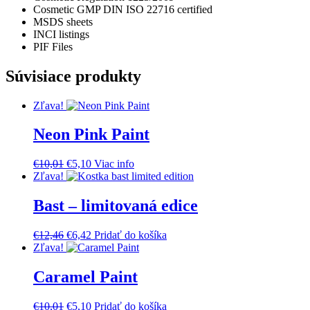
Cosmetic GMP DIN ISO 22716 certified
MSDS sheets
INCI listings
PIF Files
Súvisiace produkty
Zľava!
Neon Pink Paint
Pôvodná
Aktuálna
€
10,01
€
5,10
Viac info
cena
cena
Zľava!
bola:
je:
€10,01.
€5,10.
Bast – limitovaná edice
Pôvodná
Aktuálna
€
12,46
€
6,42
Pridať do košíka
cena
cena
Zľava!
bola:
je:
€12,46.
€6,42.
Caramel Paint
Pôvodná
Aktuálna
€
10,01
€
5,10
Pridať do košíka