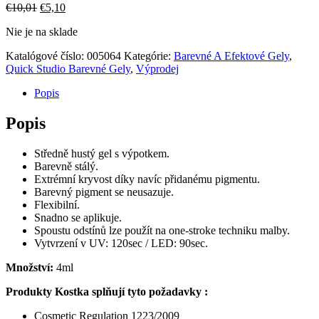
Pôvodná
Aktuálna
€
10,01
€
5,10
cena
cena
Nie je na sklade
bola:
je:
€10,01.
€5,10.
Katalógové číslo:
005064
Kategórie:
Barevné A Efektové Gely
,
Quick Studio Barevné Gely
,
Výprodej
Popis
Popis
Středně hustý gel s výpotkem.
Barevně stálý.
Extrémní kryvost díky navíc přidanému pigmentu.
Barevný pigment se neusazuje.
Flexibilní.
Snadno se aplikuje.
Spoustu odstínů lze použít na one-stroke techniku malby.
Vytvrzení v UV: 120sec / LED: 90sec.
Množství:
4ml
Produkty Kostka splňují tyto požadavky :
Cosmetic Regulation 1223/2009