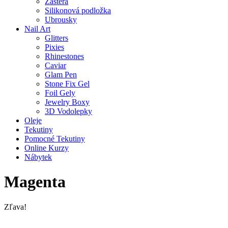
Zástěra
Silikonová podložka
Ubrousky
Nail Art
Glitters
Pixies
Rhinestones
Caviar
Glam Pen
Stone Fix Gel
Foil Gely
Jewelry Boxy
3D Vodolepky
Oleje
Tekutiny
Pomocné Tekutiny
Online Kurzy
Nábytek
Magenta
Zľava!