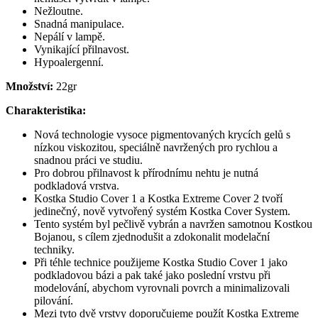
Nežloutne.
Snadná manipulace.
Nepálí v lampě.
Vynikající přilnavost.
Hypoalergenní.
Množství:
22gr
Charakteristika:
Nová technologie vysoce pigmentovaných krycích gelů s
nízkou viskozitou, speciálně navržených pro rychlou a
snadnou práci ve studiu.
Pro dobrou přilnavost k přírodnímu nehtu je nutná
podkladová vrstva.
Kostka Studio Cover 1 a Kostka Extreme Cover 2 tvoří
jedinečný, nově vytvořený systém Kostka Cover System.
Tento systém byl pečlivě vybrán a navržen samotnou Kostkou
Bojanou, s cílem zjednodušit a zdokonalit modelační
techniky.
Při téhle technice použijeme Kostka Studio Cover 1 jako
podkladovou bázi a pak také jako poslední vrstvu při
modelování, abychom vyrovnali povrch a minimalizovali
pilování.
Mezi tyto dvě vrstvy doporučujeme použít Kostka Extreme