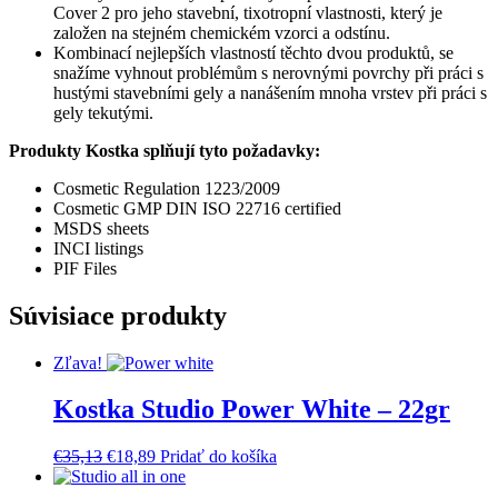
Cover 2 pro jeho stavební, tixotropní vlastnosti, který je
založen na stejném chemickém vzorci a odstínu.
Kombinací nejlepších vlastností těchto dvou produktů, se
snažíme vyhnout problémům s nerovnými povrchy při práci s
hustými stavebními gely a nanášením mnoha vrstev při práci s
gely tekutými.
Produkty Kostka splňují tyto požadavky:
Cosmetic Regulation 1223/2009
Cosmetic GMP DIN ISO 22716 certified
MSDS sheets
INCI listings
PIF Files
Súvisiace produkty
Zľava!
Kostka Studio Power White – 22gr
Pôvodná
Aktuálna
€
35,13
€
18,89
Pridať do košíka
cena
cena
bola:
je: