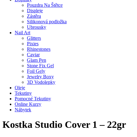
Pouzdra Na Štětce
Displeje
Zástěra
Silikonová podložka
Ubrousky
Nail Art
Glitters
Pixies
Rhinestones
Caviar
Glam Pen
Stone Fix Gel
Foil Gely
Jewelry Boxy
3D Vodolepky
Oleje
Tekutiny
Pomocné Tekutiny
Online Kurzy
Nábytek
Kostka Studio Cover 1 – 22gr