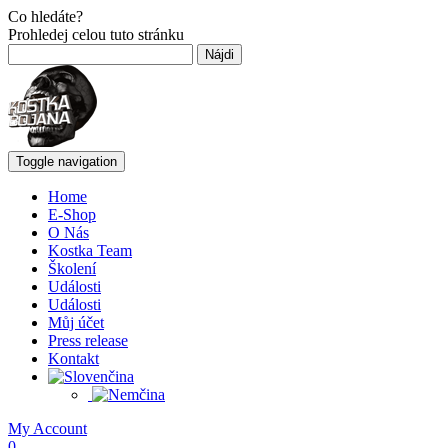
Co hledáte?
Prohledej celou tuto stránku
Hľadať:
Toggle navigation
Home
E-Shop
O Nás
Kostka Team
Školení
Události
Události
Můj účet
Press release
Kontakt
My Account
0