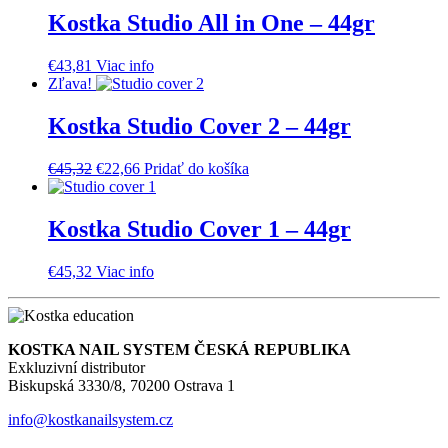
€35,13.
€18,89.
Kostka Studio All in One – 44gr
€
43,81
Viac info
Zľava!
Kostka Studio Cover 2 – 44gr
Pôvodná
Aktuálna
€
45,32
€
22,66
Pridať do košíka
cena
cena
bola:
je:
€45,32.
€22,66.
Kostka Studio Cover 1 – 44gr
€
45,32
Viac info
KOSTKA NAIL SYSTEM ČESKÁ REPUBLIKA
Exkluzivní distributor
Biskupská 3330/8, 70200 Ostrava 1
info@kostkanailsystem.cz