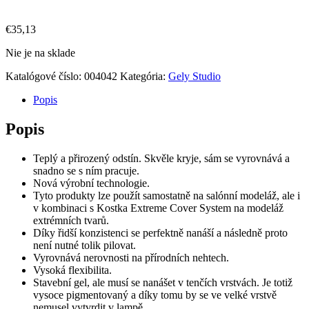
€
35,13
Nie je na sklade
Katalógové číslo:
004042
Kategória:
Gely Studio
Popis
Popis
Teplý a přirozený odstín. Skvěle kryje, sám se vyrovnává a
snadno se s ním pracuje.
Nová výrobní technologie.
Tyto produkty lze použít samostatně na salónní modeláž, ale i
v kombinaci s Kostka Extreme Cover System na modeláž
extrémních tvarů.
Díky řidší konzistenci se perfektně nanáší a následně proto
není nutné tolik pilovat.
Vyrovnává nerovnosti na přírodních nehtech.
Vysoká flexibilita.
Stavební gel, ale musí se nanášet v tenčích vrstvách. Je totiž
vysoce pigmentovaný a díky tomu by se ve velké vrstvě
nemusel vytvrdit v lampě.