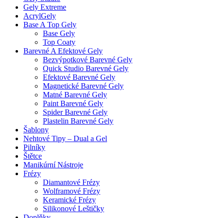
Gely Extreme
AcrylGely
Base A Top Gely
Base Gely
Top Coaty
Barevné A Efektové Gely
Bezvýpotkové Barevné Gely
Quick Studio Barevné Gely
Efektové Barevné Gely
Magnetické Barevné Gely
Matné Barevné Gely
Paint Barevné Gely
Spider Barevné Gely
Plastelin Barevné Gely
Šablony
Nehtové Tipy – Dual a Gel
Pilníky
Štětce
Manikúrní Nástroje
Frézy
Diamantové Frézy
Wolframové Frézy
Keramické Frézy
Silikonové Leštičky
Doplňky