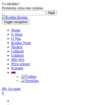
Co hledáte?
Prohledej celou tuto stránku
Hľadať:
Toggle navigation
Home
E-Shop
O Nás
Kostka Team
Školení
Události
Události
Můj účet
Press release
Kontakt
My Account
0