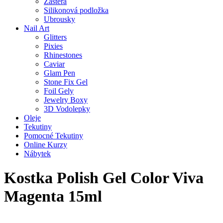
Zástěra
Silikonová podložka
Ubrousky
Nail Art
Glitters
Pixies
Rhinestones
Caviar
Glam Pen
Stone Fix Gel
Foil Gely
Jewelry Boxy
3D Vodolepky
Oleje
Tekutiny
Pomocné Tekutiny
Online Kurzy
Nábytek
Kostka Polish Gel Color Viva
Magenta 15ml