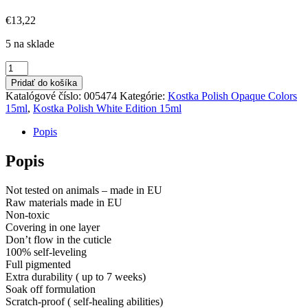
€
13,22
5 na sklade
množstvo
Kostka
Pridať do košíka
Polish
Katalógové číslo:
005474
Kategórie:
Kostka Polish Opaque Colors
Gel
15ml
,
Kostka Polish White Edition 15ml
Color
Viva
Popis
Magenta
15ml
Popis
Not tested on animals – made in EU
Raw materials made in EU
Non-toxic
Covering in one layer
Don’t flow in the cuticle
100% self-leveling
Full pigmented
Extra durability ( up to 7 weeks)
Soak off formulation
Scratch-proof ( self-healing abilities)