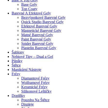
Base A Top Gely
Base Gely
Top Coaty
Barevné A Efektové Gely
Bezvýpotkové Barevné Gely
Quick Studio Barevné Gely
Efektové Barevné Gely
Magnetické Barevné Gely
Matné Barevné Gely
Paint Barevné Gely
Spider Barevné Gely
Plastelin Barevné Gely
Šablony
Nehtové Tipy – Dual a Gel
Pilníky
Štětce
Manikúrní Nástroje
Frézy
Diamantové Frézy
Wolframové Frézy
Keramické Frézy
Silikonové Leštičky
Doplňky
Pouzdra Na Štětce
Displeje