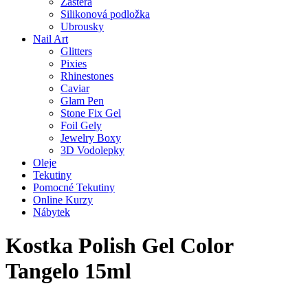
Zástěra
Silikonová podložka
Ubrousky
Nail Art
Glitters
Pixies
Rhinestones
Caviar
Glam Pen
Stone Fix Gel
Foil Gely
Jewelry Boxy
3D Vodolepky
Oleje
Tekutiny
Pomocné Tekutiny
Online Kurzy
Nábytek
Kostka Polish Gel Color
Tangelo 15ml