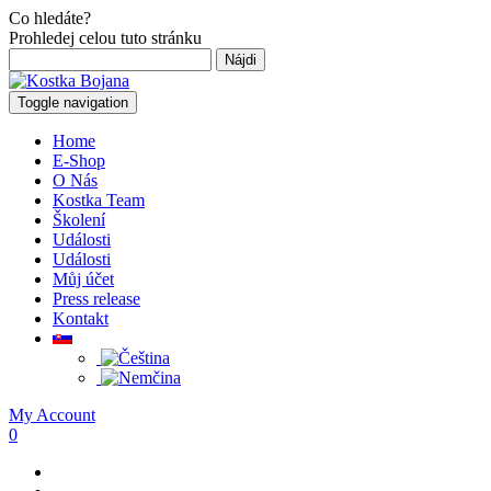
Co hledáte?
Prohledej celou tuto stránku
Hľadať:
Toggle navigation
Home
E-Shop
O Nás
Kostka Team
Školení
Události
Události
Můj účet
Press release
Kontakt
My Account
0