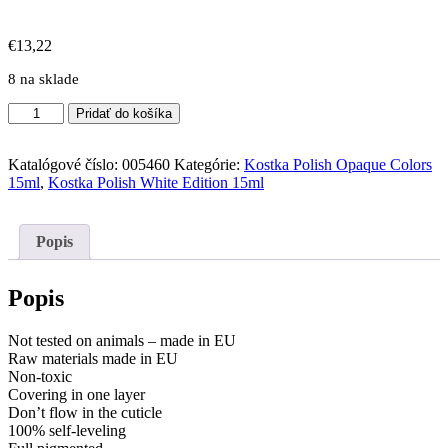
€
13,22
8 na sklade
množstvo
Pridať do košíka
Kostka
Polish
Gel
Katalógové číslo:
005460
Kategórie:
Kostka Polish Opaque Colors
Color
15ml
,
Kostka Polish White Edition 15ml
Tangelo
15ml
Popis
Popis
Not tested on animals – made in EU
Raw materials made in EU
Non-toxic
Covering in one layer
Don’t flow in the cuticle
100% self-leveling