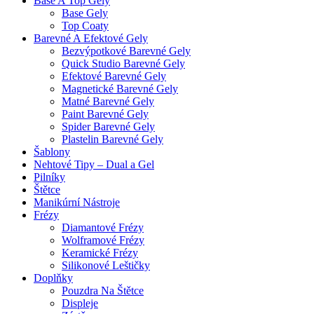
Base A Top Gely
Base Gely
Top Coaty
Barevné A Efektové Gely
Bezvýpotkové Barevné Gely
Quick Studio Barevné Gely
Efektové Barevné Gely
Magnetické Barevné Gely
Matné Barevné Gely
Paint Barevné Gely
Spider Barevné Gely
Plastelin Barevné Gely
Šablony
Nehtové Tipy – Dual a Gel
Pilníky
Štětce
Manikúrní Nástroje
Frézy
Diamantové Frézy
Wolframové Frézy
Keramické Frézy
Silikonové Leštičky
Doplňky
Pouzdra Na Štětce
Displeje