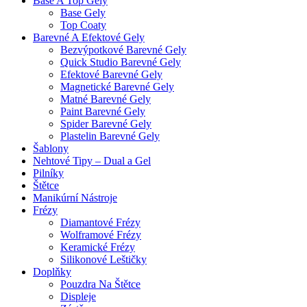
Base A Top Gely
Base Gely
Top Coaty
Barevné A Efektové Gely
Bezvýpotkové Barevné Gely
Quick Studio Barevné Gely
Efektové Barevné Gely
Magnetické Barevné Gely
Matné Barevné Gely
Paint Barevné Gely
Spider Barevné Gely
Plastelin Barevné Gely
Šablony
Nehtové Tipy – Dual a Gel
Pilníky
Štětce
Manikúrní Nástroje
Frézy
Diamantové Frézy
Wolframové Frézy
Keramické Frézy
Silikonové Leštičky
Doplňky
Pouzdra Na Štětce
Displeje