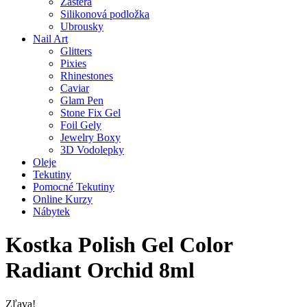
Zástěra
Silikonová podložka
Ubrousky
Nail Art
Glitters
Pixies
Rhinestones
Caviar
Glam Pen
Stone Fix Gel
Foil Gely
Jewelry Boxy
3D Vodolepky
Oleje
Tekutiny
Pomocné Tekutiny
Online Kurzy
Nábytek
Kostka Polish Gel Color
Radiant Orchid 8ml
Zľava!