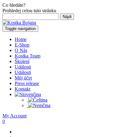
Co hledáte?
Prohledej celou tuto stránku
Hľadať:
Toggle navigation
Home
E-Shop
O Nás
Kostka Team
Školení
Události
Události
Můj účet
Press release
Kontakt
My Account
0