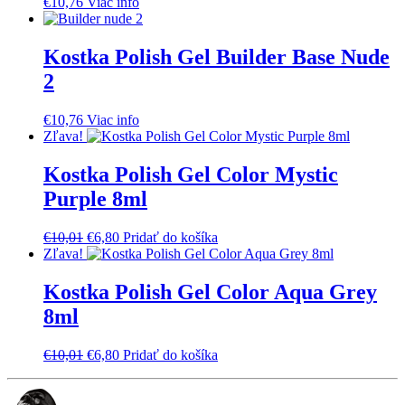
€
10,76
Viac info
Kostka Polish Gel Builder Base Nude
2
€
10,76
Viac info
Zľava!
Kostka Polish Gel Color Mystic
Purple 8ml
Pôvodná
Aktuálna
€
10,01
€
6,80
Pridať do košíka
cena
cena
Zľava!
bola:
je:
€10,01.
€6,80.
Kostka Polish Gel Color Aqua Grey
8ml
Pôvodná
Aktuálna
€
10,01
€
6,80
Pridať do košíka
cena
cena
bola:
je:
€10,01.
€6,80.