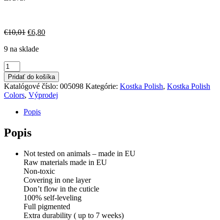
Pôvodná
Aktuálna
€
10,01
€
6,80
cena
cena
9 na sklade
bola:
je:
€10,01.
€6,80.
množstvo
Kostka
Pridať do košíka
Polish
Katalógové číslo:
005098
Kategórie:
Kostka Polish
,
Kostka Polish
Gel
Colors
,
Výprodej
Color
Radiant
Popis
Orchid
8ml
Popis
Not tested on animals – made in EU
Raw materials made in EU
Non-toxic
Covering in one layer
Don’t flow in the cuticle
100% self-leveling
Full pigmented
Extra durability ( up to 7 weeks)