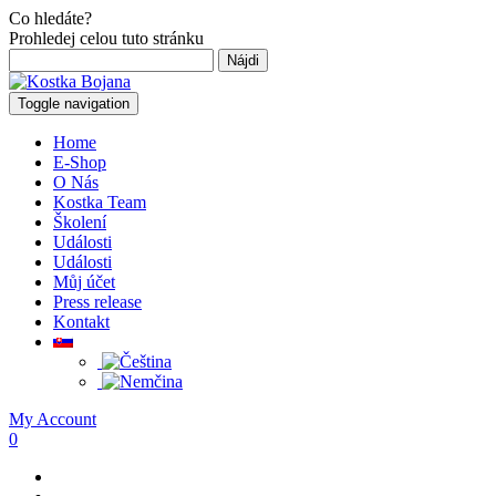
Co hledáte?
Prohledej celou tuto stránku
Hľadať:
Toggle navigation
Home
E-Shop
O Nás
Kostka Team
Školení
Události
Události
Můj účet
Press release
Kontakt
My Account
0