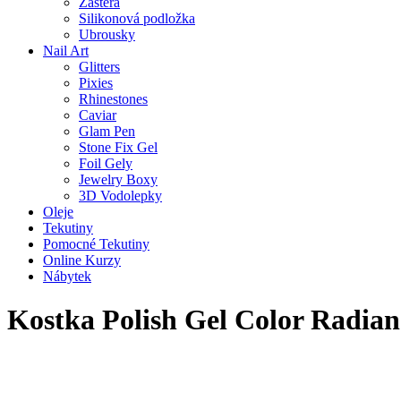
Zástěra
Silikonová podložka
Ubrousky
Nail Art
Glitters
Pixies
Rhinestones
Caviar
Glam Pen
Stone Fix Gel
Foil Gely
Jewelry Boxy
3D Vodolepky
Oleje
Tekutiny
Pomocné Tekutiny
Online Kurzy
Nábytek
Kostka Polish Gel Color Radian