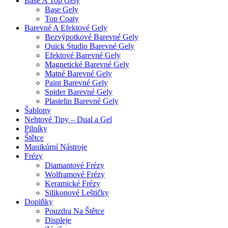
Base A Top Gely
Base Gely
Top Coaty
Barevné A Efektové Gely
Bezvýpotkové Barevné Gely
Quick Studio Barevné Gely
Efektové Barevné Gely
Magnetické Barevné Gely
Matné Barevné Gely
Paint Barevné Gely
Spider Barevné Gely
Plastelin Barevné Gely
Šablony
Nehtové Tipy – Dual a Gel
Pilníky
Štětce
Manikúrní Nástroje
Frézy
Diamantové Frézy
Wolframové Frézy
Keramické Frézy
Silikonové Leštičky
Doplňky
Pouzdra Na Štětce
Displeje