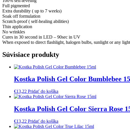
100% self-leveling
Full pigmented
Extra durability ( up to 7 weeks)
Soak off formulation
Scratch-proof ( self-healing abilities)
Thin application
No wrinkles
Cures in 30 second in LED – 90sec in UV
When exposed to direct flashlight, halogen bulbs, sunlight or any lights
Súvisiace produkty
Kostka Polish Gel Color Bumblebee 1
€
13,22
Pridať do košíka
Kostka Polish Gel Color Sierra Rose 
€
13,22
Pridať do košíka