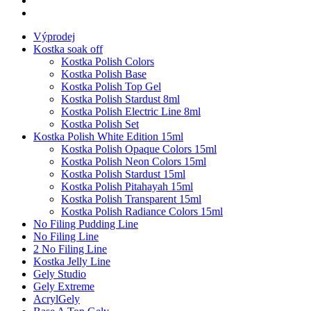
Výprodej
Kostka soak off
Kostka Polish Colors
Kostka Polish Base
Kostka Polish Top Gel
Kostka Polish Stardust 8ml
Kostka Polish Electric Line 8ml
Kostka Polish Set
Kostka Polish White Edition 15ml
Kostka Polish Opaque Colors 15ml
Kostka Polish Neon Colors 15ml
Kostka Polish Stardust 15ml
Kostka Polish Pitahayah 15ml
Kostka Polish Transparent 15ml
Kostka Polish Radiance Colors 15ml
No Filing Pudding Line
No Filing Line
2 No Filing Line
Kostka Jelly Line
Gely Studio
Gely Extreme
AcrylGely