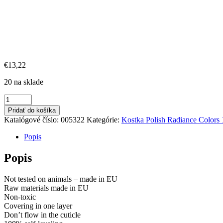
€
13,22
20 na sklade
množstvo
Kostka
Pridať do košíka
Polish
Katalógové číslo:
005322
Kategórie:
Kostka Polish Radiance Colors
Gel
Color
Popis
Radiance
Turquoise
Popis
Not tested on animals – made in EU
Raw materials made in EU
Non-toxic
Covering in one layer
Don’t flow in the cuticle