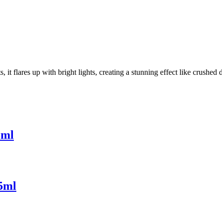
, it flares up with bright lights, creating a stunning effect like crushed
5ml
15ml