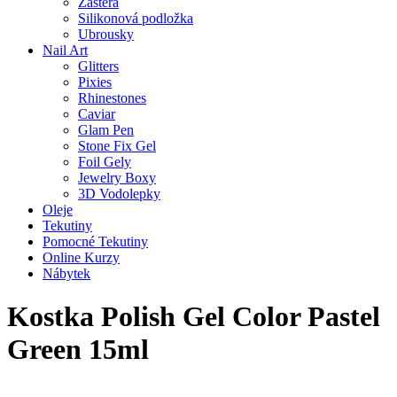
Zástěra
Silikonová podložka
Ubrousky
Nail Art
Glitters
Pixies
Rhinestones
Caviar
Glam Pen
Stone Fix Gel
Foil Gely
Jewelry Boxy
3D Vodolepky
Oleje
Tekutiny
Pomocné Tekutiny
Online Kurzy
Nábytek
Kostka Polish Gel Color Pastel
Green 15ml