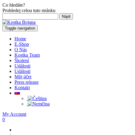
Co hledáte?
Prohledej celou tuto stránku
Hľadať:
Toggle navigation
Home
E-Shop
O Nás
Kostka Team
Školení
Události
Události
Můj účet
Press release
Kontakt
My Account
0