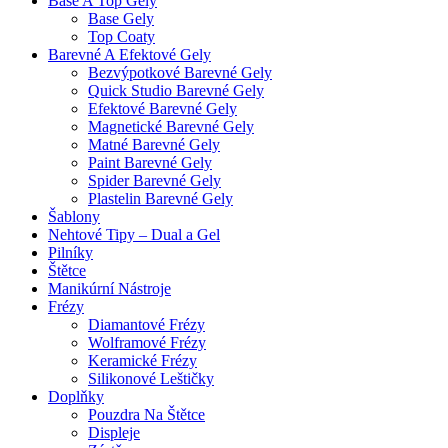
Base A Top Gely
Base Gely
Top Coaty
Barevné A Efektové Gely
Bezvýpotkové Barevné Gely
Quick Studio Barevné Gely
Efektové Barevné Gely
Magnetické Barevné Gely
Matné Barevné Gely
Paint Barevné Gely
Spider Barevné Gely
Plastelin Barevné Gely
Šablony
Nehtové Tipy – Dual a Gel
Pilníky
Štětce
Manikúrní Nástroje
Frézy
Diamantové Frézy
Wolframové Frézy
Keramické Frézy
Silikonové Leštičky
Doplňky
Pouzdra Na Štětce
Displeje