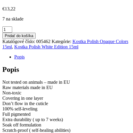
€
13,22
7 na sklade
množstvo
Kostka
Pridať do košíka
Polish
Katalógové číslo:
005462
Kategórie:
Kostka Polish Opaque Colors
Gel
15ml
,
Kostka Polish White Edition 15ml
Color
Pastel
Popis
Green
15ml
Popis
Not tested on animals – made in EU
Raw materials made in EU
Non-toxic
Covering in one layer
Don’t flow in the cuticle
100% self-leveling
Full pigmented
Extra durability ( up to 7 weeks)
Soak off formulation
Scratch-proof ( self-healing abilities)