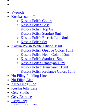
Výprodej
Kostka soak off
Kostka Polish Colors
Kostka Polish Base
Kostka Polish Top Gel
Kostka Polish Stardust 8ml
Kostka Polish Electric Line 8ml
Kostka Polish Set
Kostka Polish White Edition 15ml
Kostka Polish Opaque Colors 15ml
Kostka Polish Neon Colors 15ml
Kostka Polish Stardust 15ml
Kostka Polish Pitahayah 15ml
Kostka Polish Transparent 15ml
Kostka Polish Radiance Colors 15ml
No Filing Pudding Line
No Filing Line
2 No Filing Line
Kostka Jelly Line
Gely Studio
Gely Extreme
AcrylGely