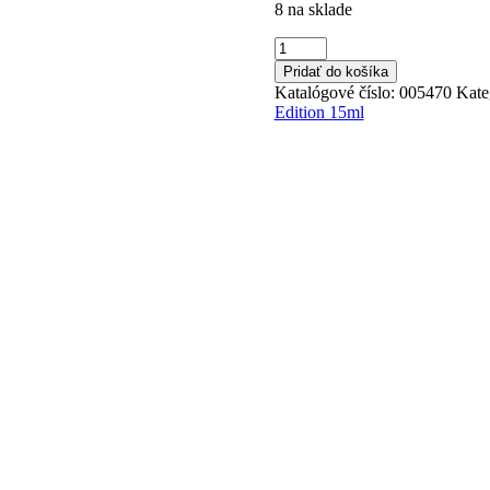
8 na sklade
množstvo
Kostka
Pridať do košíka
Polish
Katalógové číslo:
005470
Kate
Gel
Edition 15ml
Color
Icy
Green
15ml