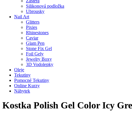
Zástěra
Silikonová podložka
Ubrousky
Nail Art
Glitters
Pixies
Rhinestones
Caviar
Glam Pen
Stone Fix Gel
Foil Gely
Jewelry Boxy
3D Vodolepky
Oleje
Tekutiny
Pomocné Tekutiny
Online Kurzy
Nábytek
Kostka Polish Gel Color Icy Gr