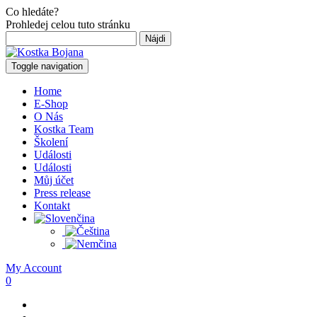
Co hledáte?
Prohledej celou tuto stránku
Hľadať:
Toggle navigation
Home
E-Shop
O Nás
Kostka Team
Školení
Události
Události
Můj účet
Press release
Kontakt
My Account
0