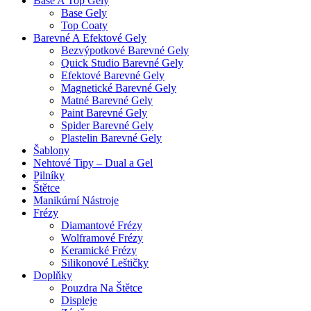
Base A Top Gely
Base Gely
Top Coaty
Barevné A Efektové Gely
Bezvýpotkové Barevné Gely
Quick Studio Barevné Gely
Efektové Barevné Gely
Magnetické Barevné Gely
Matné Barevné Gely
Paint Barevné Gely
Spider Barevné Gely
Plastelin Barevné Gely
Šablony
Nehtové Tipy – Dual a Gel
Pilníky
Štětce
Manikúrní Nástroje
Frézy
Diamantové Frézy
Wolframové Frézy
Keramické Frézy
Silikonové Leštičky
Doplňky
Pouzdra Na Štětce
Displeje