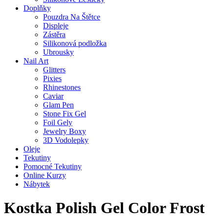
Doplňky
Pouzdra Na Štětce
Displeje
Zástěra
Silikonová podložka
Ubrousky
Nail Art
Glitters
Pixies
Rhinestones
Caviar
Glam Pen
Stone Fix Gel
Foil Gely
Jewelry Boxy
3D Vodolepky
Oleje
Tekutiny
Pomocné Tekutiny
Online Kurzy
Nábytek
Kostka Polish Gel Color Frost