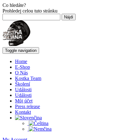
Co hledáte?
Prohledej celou tuto stránku
Hľadať:
Toggle navigation
Home
E-Shop
O Nás
Kostka Team
Školení
Události
Události
Můj účet
Press release
Kontakt
My Account