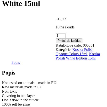
White 15ml
€
13,22
10 na sklade
množstvo
Kostka
Pridať do košíka
Polish
Katalógové číslo:
005351
Gel
Kategórie:
Kostka Polish
Color
Opaque Colors 15ml
,
Kostka
Frost
Polish White Edition 15ml
White
Popis
15ml
Popis
Not tested on animals – made in EU
Raw materials made in EU
Non-toxic
Covering in one layer
Don’t flow in the cuticle
100% self-leveling