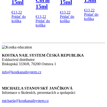
Coral
15ml
15ml
15ml
15ml
€
13,22
€
13,22
€
13,22
Pridať do
Pridať do
€
13,22
Pridať do
košíka
košíka
Pridať do
košíka
košíka
KOSTKA NAIL SYSTEM ČESKÁ REPUBLIKA
Exkluzivní distributor
Biskupská 3330/8, 70200 Ostrava 1
info@kostkanailsystem.cz
MICHAELA STANOVSKÝ JANČÍKOVÁ
Informace o školeních, prezentacích a spolupráci
michaela@kostkanailsystem.cz