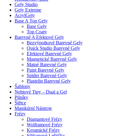
Gely Studio
Gely Extreme
AcrylGely
Base A Top Gely
Base Gely
Top Coaty
Barevné A Efektové Gely
Bezvýpotkové Barevné Gely
Quick Studio Barevné Gely
Efektové Barevné Gely
Magnetické Barevné Gely
Matné Barevné Gely
Paint Barevné Gely
Spider Barevné Gely
Plastelin Barevné Gely
Šablony
Nehtové Tipy – Dual a Gel
Pilníky
Štětce
Manikúrní Nástroje
Frézy
Diamantové Frézy
Wolframové Frézy
Keramické Frézy
Silikonové Leštičky