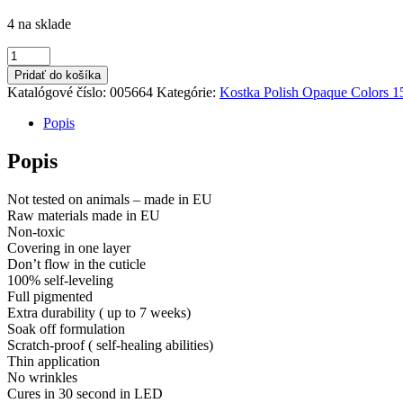
4 na sklade
množstvo
Kostka
Pridať do košíka
Polish
Katalógové číslo:
005664
Kategórie:
Kostka Polish Opaque Colors 1
Gel
Color
Popis
Creamy
15ml
Popis
Not tested on animals – made in EU
Raw materials made in EU
Non-toxic
Covering in one layer
Don’t flow in the cuticle
100% self-leveling
Full pigmented
Extra durability ( up to 7 weeks)
Soak off formulation
Scratch-proof ( self-healing abilities)
Thin application
No wrinkles
Cures in 30 second in LED