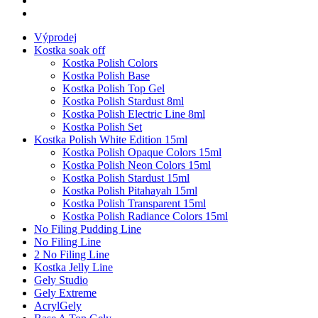
Výprodej
Kostka soak off
Kostka Polish Colors
Kostka Polish Base
Kostka Polish Top Gel
Kostka Polish Stardust 8ml
Kostka Polish Electric Line 8ml
Kostka Polish Set
Kostka Polish White Edition 15ml
Kostka Polish Opaque Colors 15ml
Kostka Polish Neon Colors 15ml
Kostka Polish Stardust 15ml
Kostka Polish Pitahayah 15ml
Kostka Polish Transparent 15ml
Kostka Polish Radiance Colors 15ml
No Filing Pudding Line
No Filing Line
2 No Filing Line
Kostka Jelly Line
Gely Studio
Gely Extreme
AcrylGely