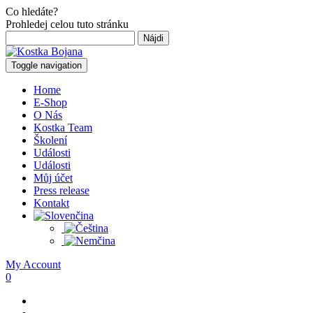
Co hledáte?
Prohledej celou tuto stránku
Hľadať:
Toggle navigation
Home
E-Shop
O Nás
Kostka Team
Školení
Události
Události
Můj účet
Press release
Kontakt
My Account
0