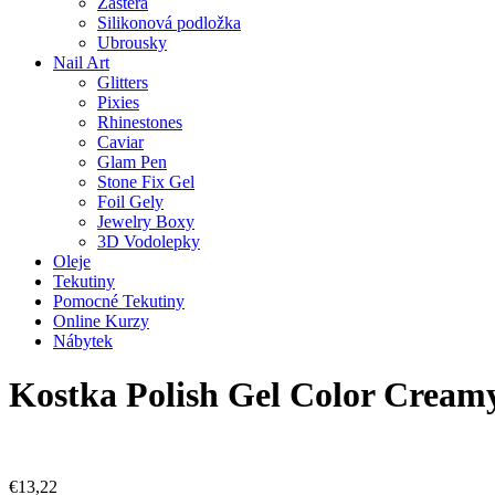
Zástěra
Silikonová podložka
Ubrousky
Nail Art
Glitters
Pixies
Rhinestones
Caviar
Glam Pen
Stone Fix Gel
Foil Gely
Jewelry Boxy
3D Vodolepky
Oleje
Tekutiny
Pomocné Tekutiny
Online Kurzy
Nábytek
Kostka Polish Gel Color Cream
€
13,22