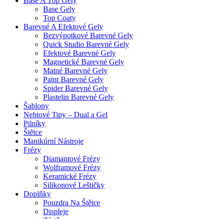
Base A Top Gely
Base Gely
Top Coaty
Barevné A Efektové Gely
Bezvýpotkové Barevné Gely
Quick Studio Barevné Gely
Efektové Barevné Gely
Magnetické Barevné Gely
Matné Barevné Gely
Paint Barevné Gely
Spider Barevné Gely
Plastelin Barevné Gely
Šablony
Nehtové Tipy – Dual a Gel
Pilníky
Štětce
Manikúrní Nástroje
Frézy
Diamantové Frézy
Wolframové Frézy
Keramické Frézy
Silikonové Leštičky
Doplňky
Pouzdra Na Štětce
Displeje