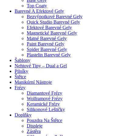
Base Gely
Top Coaty
Barevné A Efektové Gely
Bezvýpotkové Barevné Gely
Quick Studio Barevné Gely
Efektové Barevné Gely
Magnetické Barevné Gely
Matné Barevné Gely
Paint Barevné Gely
Spider Barevné Gely
Plastelin Barevné Gely
Šablony
Nehtové Tipy – Dual a Gel
Pilníky
Štětce
Manikúrní Nástroje
Frézy
Diamantové Frézy
Wolframové Frézy
Keramické Frézy
Silikonové Leštičky
Doplňky
Pouzdra Na Štětce
Displeje
Zástěra