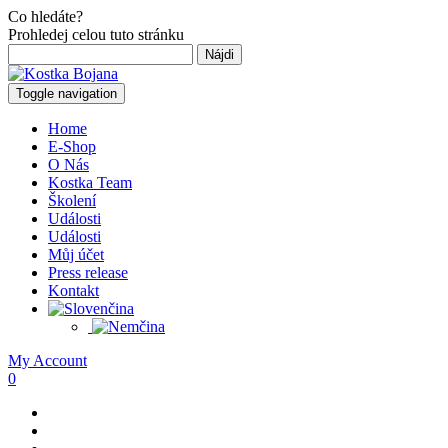
Co hledáte?
Prohledej celou tuto stránku
Hľadať:
Toggle navigation
Home
E-Shop
O Nás
Kostka Team
Školení
Události
Události
Můj účet
Press release
Kontakt
My Account
0