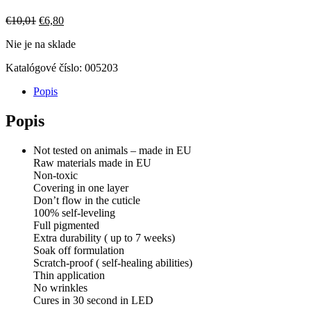
Pôvodná
Aktuálna
€
10,01
€
6,80
cena
cena
Nie je na sklade
bola:
je:
€10,01.
€6,80.
Katalógové číslo:
005203
Popis
Popis
Not tested on animals – made in EU
Raw materials made in EU
Non-toxic
Covering in one layer
Don’t flow in the cuticle
100% self-leveling
Full pigmented
Extra durability ( up to 7 weeks)
Soak off formulation
Scratch-proof ( self-healing abilities)
Thin application
No wrinkles
Cures in 30 second in LED