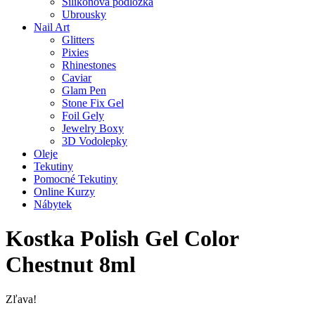
Silikonová podložka
Ubrousky
Nail Art
Glitters
Pixies
Rhinestones
Caviar
Glam Pen
Stone Fix Gel
Foil Gely
Jewelry Boxy
3D Vodolepky
Oleje
Tekutiny
Pomocné Tekutiny
Online Kurzy
Nábytek
Kostka Polish Gel Color
Chestnut 8ml
Zľava!