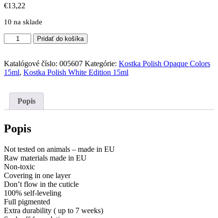
€
13,22
10 na sklade
množstvo
Pridať do košíka
Kostka
Polish
Gel
Katalógové číslo:
005607
Kategórie:
Kostka Polish Opaque Colors
Color
15ml
,
Kostka Polish White Edition 15ml
Celestial
Navy
15ml
Popis
Popis
Not tested on animals – made in EU
Raw materials made in EU
Non-toxic
Covering in one layer
Don’t flow in the cuticle
100% self-leveling
Full pigmented
Extra durability ( up to 7 weeks)