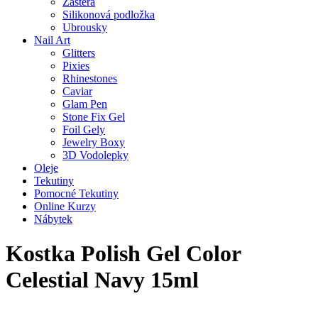
Zástěra
Silikonová podložka
Ubrousky
Nail Art
Glitters
Pixies
Rhinestones
Caviar
Glam Pen
Stone Fix Gel
Foil Gely
Jewelry Boxy
3D Vodolepky
Oleje
Tekutiny
Pomocné Tekutiny
Online Kurzy
Nábytek
Kostka Polish Gel Color
Celestial Navy 15ml