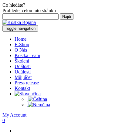
Co hledáte?
Prohledej celou tuto stránku
Hľadať:
Toggle navigation
Home
E-Shop
O Nás
Kostka Team
Školení
Události
Události
Můj účet
Press release
Kontakt
My Account
0