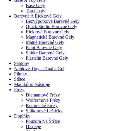
Base A Top Gely
Base Gely
Top Coaty
Barevné A Efektové Gely
Bezvýpotkové Barevné Gely
Quick Studio Barevné Gely
Efektové Barevné Gely
Magnetické Barevné Gely
Matné Barevné Gely
Paint Barevné Gely
Spider Barevné Gely
Plastelin Barevné Gely
Šablony
Nehtové Tipy – Dual a Gel
Pilníky
Štětce
Manikúrní Nástroje
Frézy
Diamantové Frézy
Wolframové Frézy
Keramické Frézy
Silikonové Leštičky
Doplňky
Pouzdra Na Štětce
Displeje