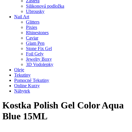
Zástěra
Silikonová podložka
Ubrousky
Nail Art
Glitters
Pixies
Rhinestones
Caviar
Glam Pen
Stone Fix Gel
Foil Gely
Jewelry Boxy
3D Vodolepky
Oleje
Tekutiny
Pomocné Tekutiny
Online Kurzy
Nábytek
Kostka Polish Gel Color Aqua
Blue 15ML