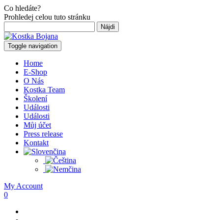
Co hledáte?
Prohledej celou tuto stránku
Hľadať:
Toggle navigation
Home
E-Shop
O Nás
Kostka Team
Školení
Události
Události
Můj účet
Press release
Kontakt
My Account
0