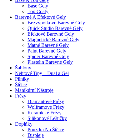
Base A Top Gely
Base Gely
Top Coaty
Barevné A Efektové Gely
Bezvýpotkové Barevné Gely
Quick Studio Barevné Gely
Efektové Barevné Gely
Magnetické Barevné Gely
Matné Barevné Gely
Paint Barevné Gely
Spider Barevné Gely
Plastelin Barevné Gely
Šablony
Nehtové Tipy – Dual a Gel
Pilníky
Štětce
Manikúrní Nástroje
Frézy
Diamantové Frézy
Wolframové Frézy
Keramické Frézy
Silikonové Leštičky
Doplňky
Pouzdra Na Štětce
Displeje