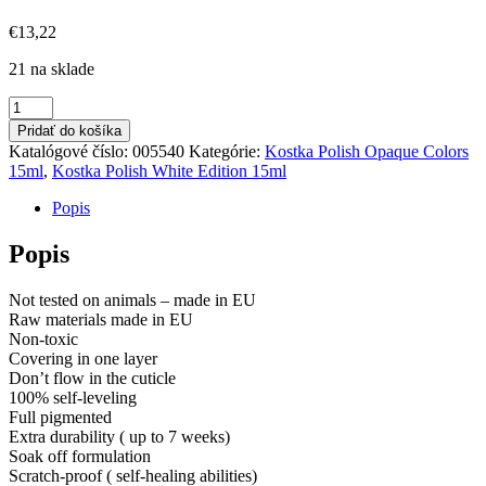
€
13,22
21 na sklade
množstvo
Kostka
Pridať do košíka
Polish
Katalógové číslo:
005540
Kategórie:
Kostka Polish Opaque Colors
Gel
15ml
,
Kostka Polish White Edition 15ml
Color
Aqua
Popis
Blue
15ML
Popis
Not tested on animals – made in EU
Raw materials made in EU
Non-toxic
Covering in one layer
Don’t flow in the cuticle
100% self-leveling
Full pigmented
Extra durability ( up to 7 weeks)
Soak off formulation
Scratch-proof ( self-healing abilities)