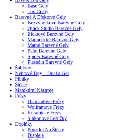
Base A Top Gely
Base Gely
Top Coaty
Barevné A Efektové Gely
Bezvýpotkové Barevné Gely
Quick Studio Barevné Gely
Efektové Barevné Gely
Magnetické Barevné Gely
Matné Barevné Gely
Paint Barevné Gely
Spider Barevné Gely
Plastelin Barevné Gely
Šablony
Nehtové Tipy – Dual a Gel
Pilníky
Štětce
Manikúrní Nástroje
Frézy
Diamantové Frézy
Wolframové Frézy
Keramické Frézy
Silikonové Leštičky
Doplňky
Pouzdra Na Štětce
Displeje