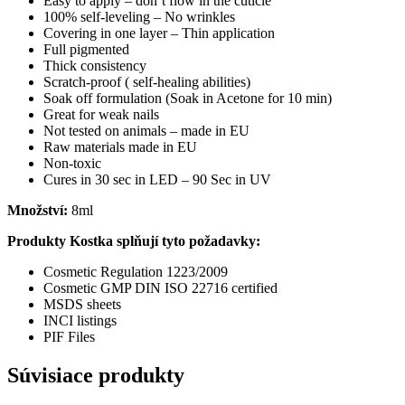
Easy to apply – don’t flow in the cuticle
100% self-leveling – No wrinkles
Covering in one layer – Thin application
Full pigmented
Thick consistency
Scratch-proof ( self-healing abilities)
Soak off formulation (Soak in Acetone for 10 min)
Great for weak nails
Not tested on animals – made in EU
Raw materials made in EU
Non-toxic
Cures in 30 sec in LED – 90 Sec in UV
Množství:
8ml
Produkty Kostka splňují tyto požadavky:
Cosmetic Regulation 1223/2009
Cosmetic GMP DIN ISO 22716 certified
MSDS sheets
INCI listings
PIF Files
Súvisiace produkty