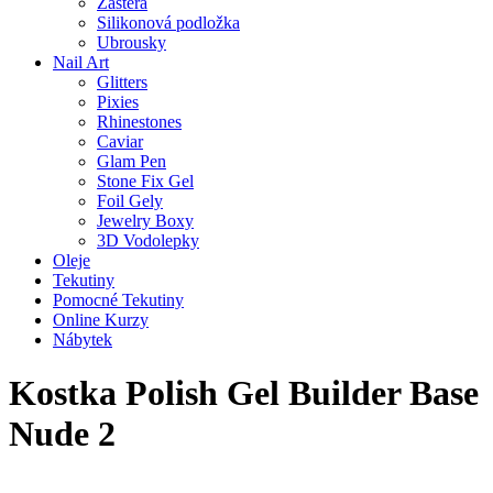
Zástěra
Silikonová podložka
Ubrousky
Nail Art
Glitters
Pixies
Rhinestones
Caviar
Glam Pen
Stone Fix Gel
Foil Gely
Jewelry Boxy
3D Vodolepky
Oleje
Tekutiny
Pomocné Tekutiny
Online Kurzy
Nábytek
Kostka Polish Gel Builder Base
Nude 2