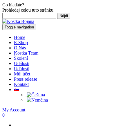
Co hledáte?
Prohledej celou tuto stránku
Hľadať:
Toggle navigation
Home
E-Shop
O Nás
Kostka Team
Školení
Události
Události
Můj účet
Press release
Kontakt
My Account
0