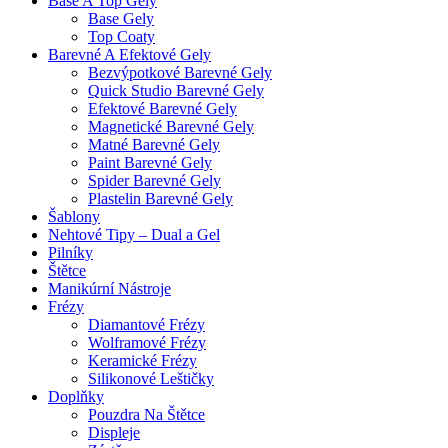
Base A Top Gely
Base Gely
Top Coaty
Barevné A Efektové Gely
Bezvýpotkové Barevné Gely
Quick Studio Barevné Gely
Efektové Barevné Gely
Magnetické Barevné Gely
Matné Barevné Gely
Paint Barevné Gely
Spider Barevné Gely
Plastelin Barevné Gely
Šablony
Nehtové Tipy – Dual a Gel
Pilníky
Štětce
Manikúrní Nástroje
Frézy
Diamantové Frézy
Wolframové Frézy
Keramické Frézy
Silikonové Leštičky
Doplňky
Pouzdra Na Štětce
Displeje