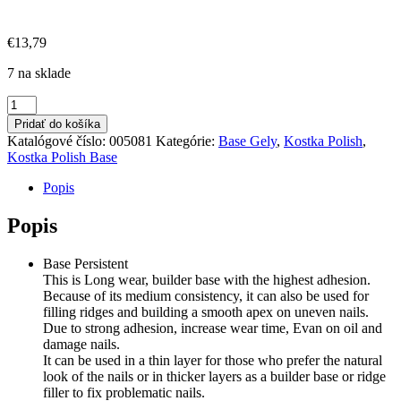
€
13,79
7 na sklade
množstvo
Kostka
Pridať do košíka
Polish
Katalógové číslo:
005081
Kategórie:
Base Gely
,
Kostka Polish
,
Gel
Kostka Polish Base
Base
Persistent
Popis
8ml
Popis
Base Persistent
This is Long wear, builder base with the highest adhesion.
Because of its medium consistency, it can also be used for
filling ridges and building a smooth apex on uneven nails.
Due to strong adhesion, increase wear time, Evan on oil and
damage nails.
It can be used in a thin layer for those who prefer the natural
look of the nails or in thicker layers as a builder base or ridge
filler to fix problematic nails.