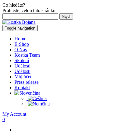
Co hledáte?
Prohledej celou tuto stránku
Hľadať:
Toggle navigation
Home
E-Shop
O Nás
Kostka Team
Školení
Události
Události
Můj účet
Press release
Kontakt
My Account
0