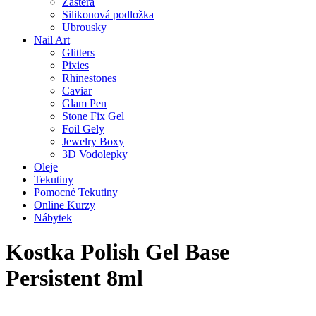
Zástěra
Silikonová podložka
Ubrousky
Nail Art
Glitters
Pixies
Rhinestones
Caviar
Glam Pen
Stone Fix Gel
Foil Gely
Jewelry Boxy
3D Vodolepky
Oleje
Tekutiny
Pomocné Tekutiny
Online Kurzy
Nábytek
Kostka Polish Gel Base
Persistent 8ml