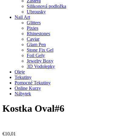
Zástěra
Silikonová podložka
Ubrousky
Nail Art
Glitters
Pixies
Rhinestones
Caviar
Glam Pen
Stone Fix Gel
Foil Gely
Jewelry Boxy
3D Vodolepky
Oleje
Tekutiny
Pomocné Tekutiny
Online Kurzy
Nábytek
Kostka Oval#6
€
10,01