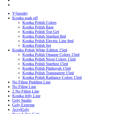
Výprodej
Kostka soak off
Kostka Polish Colors
Kostka Polish Base
Kostka Polish Top Gel
Kostka Polish Stardust 8ml
Kostka Polish Electric Line 8ml
Kostka Polish Set
Kostka Polish White Edition 15ml
Kostka Polish Opaque Colors 15ml
Kostka Polish Neon Colors 15ml
Kostka Polish Stardust 15ml
Kostka Polish Pitahayah 15ml
Kostka Polish Transparent 15ml
Kostka Polish Radiance Colors 15ml
No Filing Pudding Line
No Filing Line
2 No Filing Line
Kostka Jelly Line
Gely Studio
Gely Extreme
AcrylGely