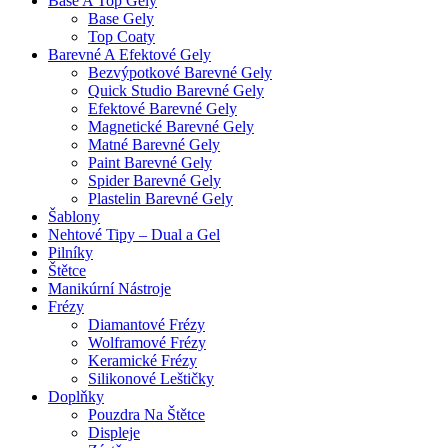
Base A Top Gely
Base Gely
Top Coaty
Barevné A Efektové Gely
Bezvýpotkové Barevné Gely
Quick Studio Barevné Gely
Efektové Barevné Gely
Magnetické Barevné Gely
Matné Barevné Gely
Paint Barevné Gely
Spider Barevné Gely
Plastelin Barevné Gely
Šablony
Nehtové Tipy – Dual a Gel
Pilníky
Štětce
Manikúrní Nástroje
Frézy
Diamantové Frézy
Wolframové Frézy
Keramické Frézy
Silikonové Leštičky
Doplňky
Pouzdra Na Štětce
Displeje