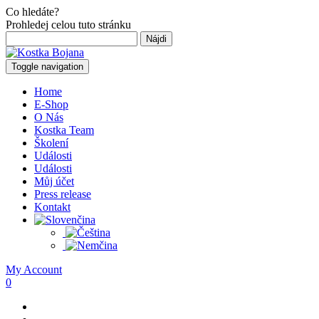
Co hledáte?
Prohledej celou tuto stránku
Hľadať:
Toggle navigation
Home
E-Shop
O Nás
Kostka Team
Školení
Události
Události
Můj účet
Press release
Kontakt
My Account
0