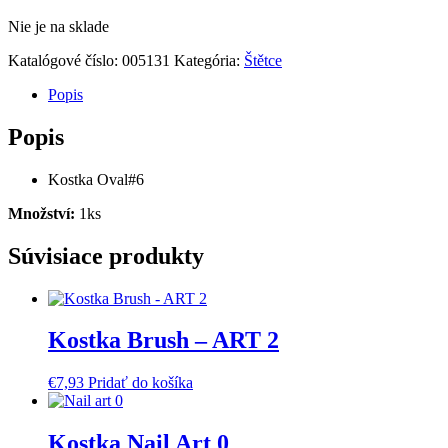
Nie je na sklade
Katalógové číslo:
005131
Kategória:
Štětce
Popis
Popis
Kostka Oval#6
Množství:
1ks
Súvisiace produkty
Kostka Brush – ART 2
€
7,93
Pridať do košíka
Kostka Nail Art 0