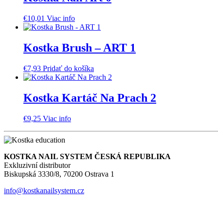
€
10,01
Viac info
Kostka Brush – ART 1
€
7,93
Pridať do košíka
Kostka Kartáč Na Prach 2
€
9,25
Viac info
KOSTKA NAIL SYSTEM ČESKÁ REPUBLIKA
Exkluzivní distributor
Biskupská 3330/8, 70200 Ostrava 1
info@kostkanailsystem.cz