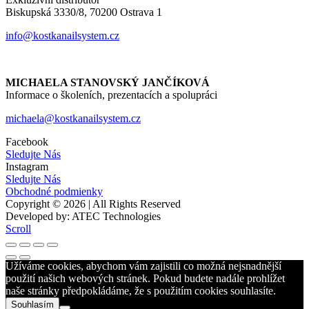
Biskupská 3330/8, 70200 Ostrava 1
info@kostkanailsystem.cz
MICHAELA STANOVSKÝ JANČÍKOVÁ
Informace o školeních, prezentacích a spolupráci
michaela@kostkanailsystem.cz
Facebook
Sledujte Nás
Instagram
Sledujte Nás
Obchodné podmienky
Copyright © 2026 | All Rights Reserved
Developed by: ATEC Technologies
Scroll
Užíváme cookies, abychom vám zajistili co možná nejsnadnější
použití našich webových stránek. Pokud budete nadále prohlížet
naše stránky předpokládáme, že s použitím cookies souhlasíte.
Souhlasím