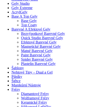
Gely Studio
Gely Extreme
AcrylGely
Base A Top Gely
Base Gely
Top Coaty
Barevné A Efektové Gely
Bezvýpotkové Barevné Gely
Quick Studio Barevné Gely
Efektové Barevné Gely
Magnetické Barevné Gely
Matné Barevné Gely
Paint Barevné Gely
Spider Barevné Gely
Plastelin Barevné Gely
Šablony
Nehtové Tipy – Dual a Gel
Pilníky
Štětce
Manikúrní Nástroje
Frézy
Diamantové Frézy
Wolframové Frézy
Keramické Frézy
Silikonové Leštičky