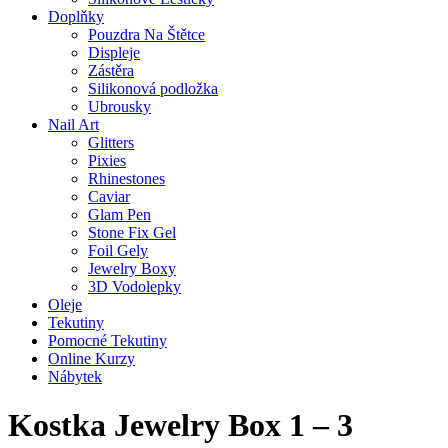
Doplňky
Pouzdra Na Štětce
Displeje
Zástěra
Silikonová podložka
Ubrousky
Nail Art
Glitters
Pixies
Rhinestones
Caviar
Glam Pen
Stone Fix Gel
Foil Gely
Jewelry Boxy
3D Vodolepky
Oleje
Tekutiny
Pomocné Tekutiny
Online Kurzy
Nábytek
Kostka Jewelry Box 1 – 3