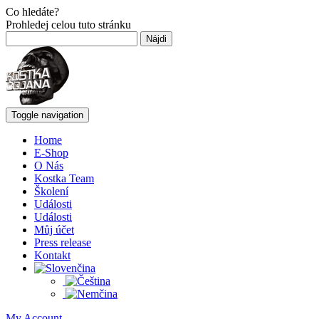
Co hledáte?
Prohledej celou tuto stránku
Hľadať:
Toggle navigation
Home
E-Shop
O Nás
Kostka Team
Školení
Události
Události
Můj účet
Press release
Kontakt
My Account