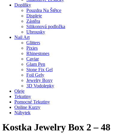
Doplňky
Pouzdra Na Štětce
Displeje
Zástěra
Silikonová podložka
Ubrousky
Nail Art
Glitters
Pixies
Rhinestones
Caviar
Glam Pen
Stone Fix Gel
Foil Gely
Jewelry Boxy
3D Vodolepky
Oleje
Tekutiny
Pomocné Tekutiny
Online Kurzy
Nábytek
Kostka Jewelry Box 2 – 48