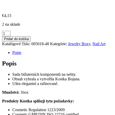
€
4,15
2 na sklade
množstvo
Kostka
Pridať do košíka
Jewelry
Katalógové číslo:
005018-48
Kategórie:
Jewelry Boxy
,
Nail Art
Box
2
Popis
-
48
Popis
Sada bižuterních komponentů na nehty.
Obsah vybrala a vytvořila Kostka Bojana.
Ultra elegantní a rafinované.
Množství:
1box
Produkty Kostka splňují tyto požadavky:
Cosmetic Regulation 1223/2009
Cosmetic GMP DIN ISO 22716 certified