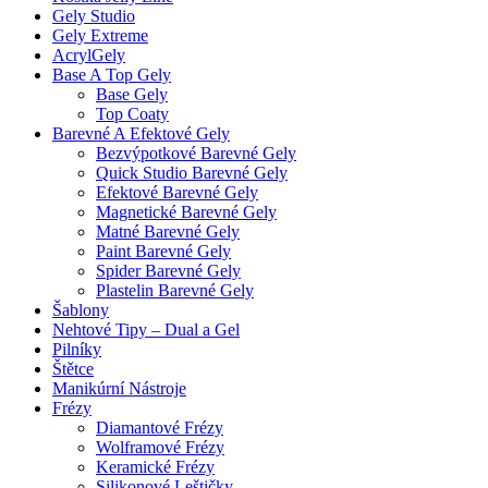
Gely Studio
Gely Extreme
AcrylGely
Base A Top Gely
Base Gely
Top Coaty
Barevné A Efektové Gely
Bezvýpotkové Barevné Gely
Quick Studio Barevné Gely
Efektové Barevné Gely
Magnetické Barevné Gely
Matné Barevné Gely
Paint Barevné Gely
Spider Barevné Gely
Plastelin Barevné Gely
Šablony
Nehtové Tipy – Dual a Gel
Pilníky
Štětce
Manikúrní Nástroje
Frézy
Diamantové Frézy
Wolframové Frézy
Keramické Frézy
Silikonové Leštičky