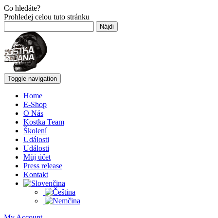
Co hledáte?
Prohledej celou tuto stránku
Hľadať:
Toggle navigation
Home
E-Shop
O Nás
Kostka Team
Školení
Události
Události
Můj účet
Press release
Kontakt
My Account