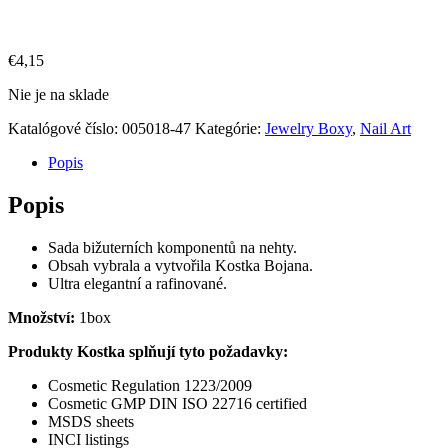
€
4,15
Nie je na sklade
Katalógové číslo:
005018-47
Kategórie:
Jewelry Boxy
,
Nail Art
Popis
Popis
Sada bižuterních komponentů na nehty.
Obsah vybrala a vytvořila Kostka Bojana.
Ultra elegantní a rafinované.
Množství:
1box
Produkty Kostka splňují tyto požadavky:
Cosmetic Regulation 1223/2009
Cosmetic GMP DIN ISO 22716 certified
MSDS sheets
INCI listings