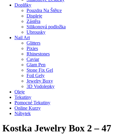
Doplňky
Pouzdra Na Štětce
Displeje
Zástěra
Silikonová podložka
Ubrousky
Nail Art
Glitters
Pixies
Rhinestones
Caviar
Glam Pen
Stone Fix Gel
Foil Gely
Jewelry Boxy
3D Vodolepky
Oleje
Tekutiny
Pomocné Tekutiny
Online Kurzy
Nábytek
Kostka Jewelry Box 2 – 47