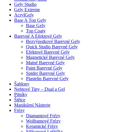
Gely Studio
Gely Extreme
AcrylGely
Base A Top Gely
Base Gely
Top Coaty
Barevné A Efektové Gely
Bezvýpotkové Barevné Gely
Quick Studio Barevné Gely
Efektové Barevné Gely
Magnetické Barevné Gely
Matné Barevné Gely
Paint Barevné Gely
Spider Barevné Gely
Plastelin Barevné Gely
Šablony
Nehtové Tipy – Dual a Gel
Pilníky
Štětce
Manikúrní Nástroje
Frézy
Diamantové Frézy
Wolframové Frézy
Keramické Frézy
Silikonové Leštičky