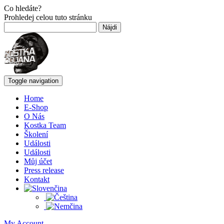
Co hledáte?
Prohledej celou tuto stránku
Hľadať:
Toggle navigation
Home
E-Shop
O Nás
Kostka Team
Školení
Události
Události
Můj účet
Press release
Kontakt
My Account